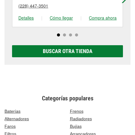
puede variar según la tienda. Contacta o visita la
(228) 447-3501
(2
tienda #1089 para obtener más información.
Detalles
|
Cómo llegar
|
Compra ahora
De
BUSCAR OTRA TIENDA
Categorías populares
Baterías
Frenos
Alternadores
Radiadores
Faros
Bujías
Filtros
Arrancadores