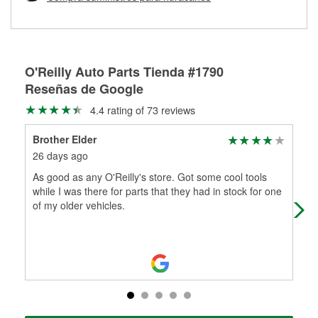
Más información sobre el Programa de Préstamo de
ser rectificados con seguridad. Si tus tambores o discos no
Herramientas de O'Reilly
pueden ser reutilizados, podemos ayudarte a encontrar las
partes de reemplazo correctas para tu reparación.
Rectificación de tambores y discos de freno
O'Reilly Auto Parts Tienda #1790
Reseñas de Google
4.4 rating of 73 reviews
Brother Elder
Jes
26 days ago
4 m
As good as any O'Reilly's store. Got some cool tools
Very
while I was there for parts that they had in stock for one
of my older vehicles.