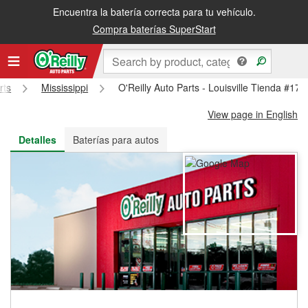
Encuentra la batería correcta para tu vehículo.
Recibe tu orden gratis al día siguiente o recógela en la tienda
Compra baterías SuperStart
rts
Mississippi
O'Reilly Auto Parts - Louisville Tienda #179
View page in English
Detalles
Baterías para autos