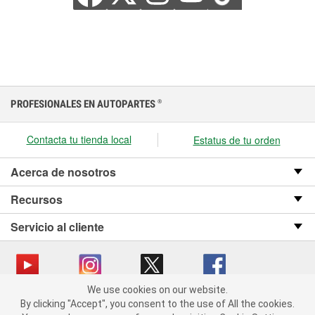
PROFESIONALES EN AUTOPARTES
®
Contacta tu tienda local
Estatus de tu orden
Acerca de nosotros
Recursos
Servicio al cliente
We use cookies on our website.
We use cookies on our website. By clicking "Accept", you consent
Copyright © 2008-2026 O’Reilly Auto Parts v OST_3.2.0.0.729 (3) cv1361
By clicking "Accept", you consent to the use of All the cookies.
to the use of All the cookies.
catalog_main