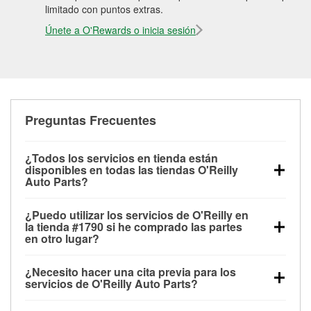
limitado con puntos extras.
Únete a O'Rewards o inicia sesión
Preguntas Frecuentes
¿Todos los servicios en tienda están
disponibles en todas las tiendas O'Reilly
Auto Parts?
Todos los servicios gratuitos de tienda, incluyendo
¿Puedo utilizar los servicios de O'Reilly en
las pruebas de batería, pruebas de alternador y
la tienda #1790 si he comprado las partes
motor de arranque, revisión de la luz “Check Engine”
en otro lugar?
con O'Reilly VeriScan® e instalación de
Puedes solicitar la mayoría de los servicios en tienda
limpiaparabrisas o bombillas, están disponibles en
¿Necesito hacer una cita previa para los
de O'Reilly Auto Parts que estén disponibles en la
todas las tiendas O'Reilly Auto Parts. La tienda
servicios de O'Reilly Auto Parts?
tienda #1790 de Louisville, MS aunque hayas
O'Reilly #1790 de Louisville, MS también ofrece
No es necesario agendar una cita para ninguno de
comprado las partes en otro sitio. Los servicios como