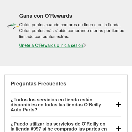
Gana con O'Rewards
Obtén puntos cuando compres en línea o en la tienda.
Obtén puntos más rápido comprando ofertas por tiempo
limitado con puntos extras.
Únete a O'Rewards o inicia sesión
Preguntas Frecuentes
¿Todos los servicios en tienda están
disponibles en todas las tiendas O'Reilly
Auto Parts?
Todos los servicios gratuitos de tienda, incluyendo
¿Puedo utilizar los servicios de O'Reilly en
las pruebas de batería, pruebas de alternador y
la tienda #997 si he comprado las partes en