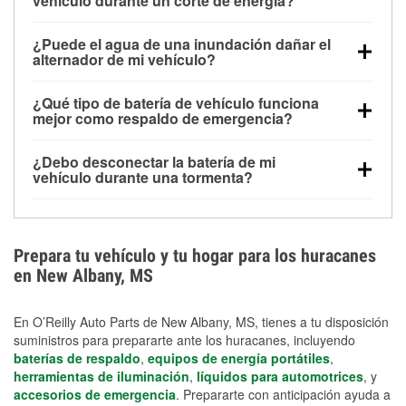
vehículo durante un corte de energía?
Una batería completamente cargada puede
¿Puede el agua de una inundación dañar el
alimentar pequeños accesorios durante un tiempo
alternador de mi vehículo?
limitado, pero el uso repetido sin conducir el vehículo
Sí. Los alternadores suelen estar montados en la
puede descargarla rápidamente. Se recomienda
¿Qué tipo de batería de vehículo funciona
parte baja del compartimento del motor y pueden
contar con un equipo de carga de respaldo para
mejor como respaldo de emergencia?
dañarse si se sumergen, lo que puede provocar una
cortes prolongados.
Las baterías AGM y marinas se usan comúnmente
falla en el sistema de carga y que la batería se agote
¿Debo desconectar la batería de mi
para aplicaciones de ciclo profundo porque son
días después de la exposición.
vehículo durante una tormenta?
selladas, resistentes a las vibraciones y más
Desconectarla puede ayudar a prevenir ciertas
adecuadas para ciclos repetidos de descarga
sobrecargas eléctricas, pero no te protegerá contra
profunda y recarga.
los daños por inundación. Evitar el agua estancada y
Prepara tu vehículo y tu hogar para los huracanes
preparar opciones de carga de respaldo son
en New Albany, MS
medidas de protección más efectivas.
En O’Reilly Auto Parts de New Albany, MS, tienes a tu disposición
suministros para prepararte ante los huracanes, incluyendo
baterías de respaldo
,
equipos de energía portátiles
,
herramientas de iluminación
,
líquidos para automotrices
, y
accesorios de emergencia
. Prepararte con anticipación ayuda a