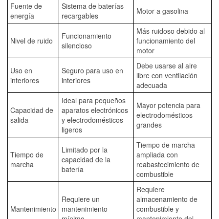
Fuente de
Sistema de baterías
Motor a gasolina
energía
recargables
Más ruidoso debido al
Funcionamiento
Nivel de ruido
funcionamiento del
silencioso
motor
Debe usarse al aire
Uso en
Seguro para uso en
libre con ventilación
interiores
interiores
adecuada
Ideal para pequeños
Mayor potencia para
Capacidad de
aparatos electrónicos
electrodomésticos
salida
y electrodomésticos
grandes
ligeros
Tiempo de marcha
Limitado por la
Tiempo de
ampliada con
capacidad de la
marcha
reabastecimiento de
batería
combustible
Requiere
Requiere un
almacenamiento de
Mantenimiento
mantenimiento
combustible y
mínimo
mantenimiento del