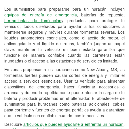
Los suministros para prepararse para un huracán incluyen
Reciclaje de baterías y aceite
equipos de energía de emergencia
, baterías de repuesto,
herramientas de iluminación
y productos para proteger tu
Instalación de bombillas de faros
vehículo, todos diseñados para ayudar a los conductores a
Instalación de limpiaparabrisas
mantenerse seguros y móviles durante tormentas severas. Los
líquidos automotrices esenciales, como el aceite de motor, el
Programa de Préstamo de
anticongelante y el líquido de frenos, también juegan un papel
clave: mantener tu vehículo en buen estado garantiza que
Herramientas
funcione de manera confiable cuando las carreteras están
inundadas o el acceso a las estaciones de servicio es limitado.
Rectificación de tambores y discos de
freno
En zonas propensas a los huracanes como New Albany, MS, las
tormentas fuertes pueden causar cortes de energía y limitar el
Mangueras hidráulicas a la medida
acceso a servicios esenciales. Usar tu vehículo para alimentar
dispositivos de emergencia, hacer funcionar accesorios o
Hurricane Supplies
arrancar y detenerlo repetidamente puede afectar la carga de tu
batería y producir problemas en el alternador. El abastecerte de
Conoce más
suministros para huracanes como baterías adicionales, cables
pasa corriente y fuentes de energía portátiles ayuda a garantizar
que tu vehículo sea confiable cuando más lo necesites.
Descubre
artículos que pueden ayudarte a enfrentar un huracán,