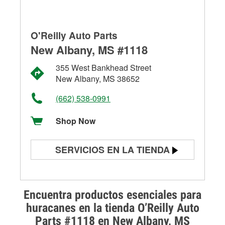
O'Reilly Auto Parts
New Albany, MS #1118
355 West Bankhead Street
New Albany, MS 38652
(662) 538-0991
Shop Now
SERVICIOS EN LA TIENDA
Prueba de batería
Prueba de alternadores y
Encuentra productos esenciales para
arrancadores
huracanes en la tienda O’Reilly Auto
Parts #1118 en New Albany, MS
Revisión de la luz "Check Engine"