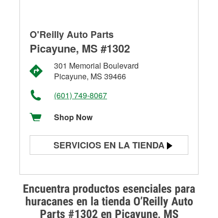
O'Reilly Auto Parts
Picayune, MS #1302
301 Memorial Boulevard
Picayune, MS 39466
(601) 749-8067
Shop Now
SERVICIOS EN LA TIENDA
Prueba de batería
Prueba de alternadores y
Encuentra productos esenciales para
arrancadores
huracanes en la tienda O’Reilly Auto
Parts #1302 en Picayune, MS
Revisión de la luz "Check Engine"