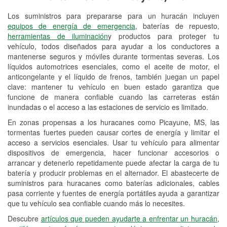
Los suministros para prepararse para un huracán incluyen
Reciclaje de baterías y aceite
equipos de energía de emergencia
, baterías de repuesto,
herramientas de iluminación
y productos para proteger tu
Instalación de bombillas de faros
vehículo, todos diseñados para ayudar a los conductores a
Instalación de limpiaparabrisas
mantenerse seguros y móviles durante tormentas severas. Los
líquidos automotrices esenciales, como el aceite de motor, el
Programa de Préstamo de
anticongelante y el líquido de frenos, también juegan un papel
clave: mantener tu vehículo en buen estado garantiza que
Herramientas
funcione de manera confiable cuando las carreteras están
inundadas o el acceso a las estaciones de servicio es limitado.
Rectificación de tambores y discos de
freno
En zonas propensas a los huracanes como Picayune, MS, las
tormentas fuertes pueden causar cortes de energía y limitar el
Hurricane Supplies
acceso a servicios esenciales. Usar tu vehículo para alimentar
dispositivos de emergencia, hacer funcionar accesorios o
Conoce más
arrancar y detenerlo repetidamente puede afectar la carga de tu
batería y producir problemas en el alternador. El abastecerte de
suministros para huracanes como baterías adicionales, cables
pasa corriente y fuentes de energía portátiles ayuda a garantizar
que tu vehículo sea confiable cuando más lo necesites.
Descubre
artículos que pueden ayudarte a enfrentar un huracán,