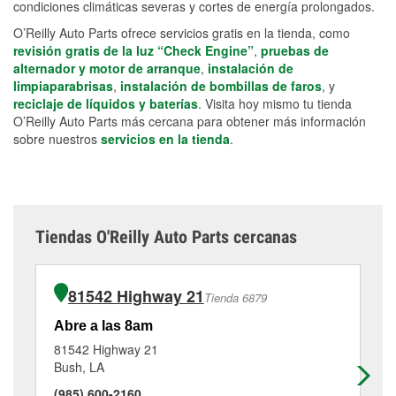
condiciones climáticas severas y cortes de energía prolongados.
O’Reilly Auto Parts ofrece servicios gratis en la tienda, como
revisión gratis de la luz “Check Engine”
,
pruebas de
alternador y motor de arranque
,
instalación de
limpiaparabrisas
,
instalación de bombillas de faros
, y
reciclaje de líquidos y baterías
. Visita hoy mismo tu tienda
O’Reilly Auto Parts más cercana para obtener más información
sobre nuestros
servicios en la tienda
.
Tiendas O'Reilly Auto Parts cercanas
81542 Highway 21
Tienda 6879
Abre a las 8am
Ab
81542 Highway 21
21
Bush, LA
Sli
(985) 600-2160
(9