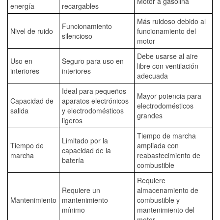
Motor a gasolina
energía
recargables
Más ruidoso debido al
Funcionamiento
Nivel de ruido
funcionamiento del
silencioso
motor
Debe usarse al aire
Uso en
Seguro para uso en
libre con ventilación
interiores
interiores
adecuada
Ideal para pequeños
Mayor potencia para
Capacidad de
aparatos electrónicos
electrodomésticos
salida
y electrodomésticos
grandes
ligeros
Tiempo de marcha
Limitado por la
Tiempo de
ampliada con
capacidad de la
marcha
reabastecimiento de
batería
combustible
Requiere
Requiere un
almacenamiento de
Mantenimiento
mantenimiento
combustible y
mínimo
mantenimiento del
motor