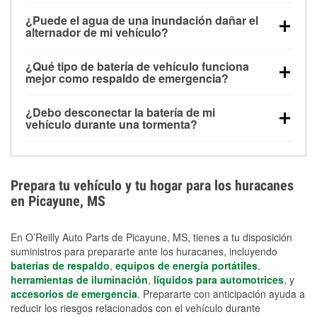
Una batería completamente cargada puede
¿Puede el agua de una inundación dañar el
alimentar pequeños accesorios durante un tiempo
alternador de mi vehículo?
limitado, pero el uso repetido sin conducir el vehículo
Sí. Los alternadores suelen estar montados en la
puede descargarla rápidamente. Se recomienda
¿Qué tipo de batería de vehículo funciona
parte baja del compartimento del motor y pueden
contar con un equipo de carga de respaldo para
mejor como respaldo de emergencia?
dañarse si se sumergen, lo que puede provocar una
cortes prolongados.
Las baterías AGM y marinas se usan comúnmente
falla en el sistema de carga y que la batería se agote
¿Debo desconectar la batería de mi
para aplicaciones de ciclo profundo porque son
días después de la exposición.
vehículo durante una tormenta?
selladas, resistentes a las vibraciones y más
Desconectarla puede ayudar a prevenir ciertas
adecuadas para ciclos repetidos de descarga
sobrecargas eléctricas, pero no te protegerá contra
profunda y recarga.
los daños por inundación. Evitar el agua estancada y
Prepara tu vehículo y tu hogar para los huracanes
preparar opciones de carga de respaldo son
en Picayune, MS
medidas de protección más efectivas.
En O’Reilly Auto Parts de Picayune, MS, tienes a tu disposición
suministros para prepararte ante los huracanes, incluyendo
baterías de respaldo
,
equipos de energía portátiles
,
herramientas de iluminación
,
líquidos para automotrices
, y
accesorios de emergencia
. Prepararte con anticipación ayuda a
reducir los riesgos relacionados con el vehículo durante