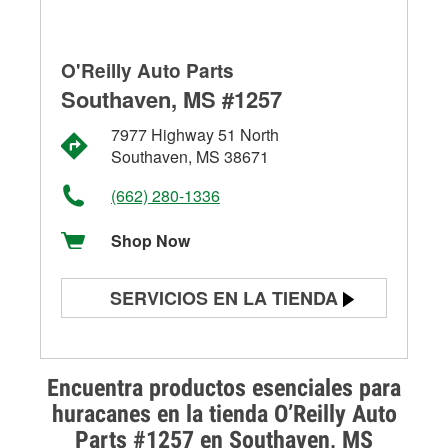
O'Reilly Auto Parts
Southaven, MS #1257
7977 Highway 51 North
Southaven, MS 38671
(662) 280-1336
Shop Now
SERVICIOS EN LA TIENDA
Prueba de batería
Prueba de alternadores y
Encuentra productos esenciales para
arrancadores
huracanes en la tienda O’Reilly Auto
Parts #1257 en Southaven, MS
Revisión de la luz "Check Engine"