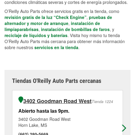
condiciones climáticas severas y cortes de energía prolongados.
O’Reilly Auto Parts ofrece servicios gratis en la tienda, como
revisión gratis de la luz “Check Engine”
,
pruebas de
alternador y motor de arranque
,
instalación de
limpiaparabrisas
,
instalación de bombillas de faros
, y
reciclaje de líquidos y baterías
. Visita hoy mismo tu tienda
O’Reilly Auto Parts más cercana para obtener más información
sobre nuestros
servicios en la tienda
.
Tiendas O'Reilly Auto Parts cercanas
3402 Goodman Road West
Tienda 1224
Abierto hasta las 9pm.
Ab
3402 Goodman Road West
15
Horn Lake, MS
So
(662) 280-5669
(6