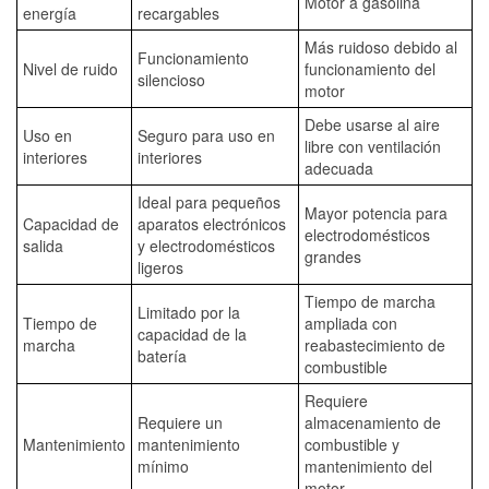
Motor a gasolina
energía
recargables
Más ruidoso debido al
Funcionamiento
Nivel de ruido
funcionamiento del
silencioso
motor
Debe usarse al aire
Uso en
Seguro para uso en
libre con ventilación
interiores
interiores
adecuada
Ideal para pequeños
Mayor potencia para
Capacidad de
aparatos electrónicos
electrodomésticos
salida
y electrodomésticos
grandes
ligeros
Tiempo de marcha
Limitado por la
Tiempo de
ampliada con
capacidad de la
marcha
reabastecimiento de
batería
combustible
Requiere
Requiere un
almacenamiento de
Mantenimiento
mantenimiento
combustible y
mínimo
mantenimiento del
motor