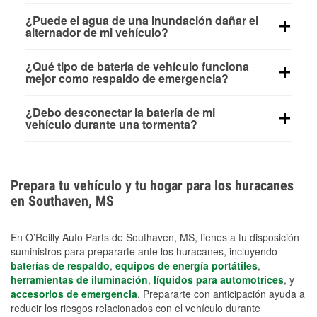
Una batería completamente cargada puede
¿Puede el agua de una inundación dañar el
alimentar pequeños accesorios durante un tiempo
alternador de mi vehículo?
limitado, pero el uso repetido sin conducir el vehículo
Sí. Los alternadores suelen estar montados en la
puede descargarla rápidamente. Se recomienda
¿Qué tipo de batería de vehículo funciona
parte baja del compartimento del motor y pueden
contar con un equipo de carga de respaldo para
mejor como respaldo de emergencia?
dañarse si se sumergen, lo que puede provocar una
cortes prolongados.
Las baterías AGM y marinas se usan comúnmente
falla en el sistema de carga y que la batería se agote
¿Debo desconectar la batería de mi
para aplicaciones de ciclo profundo porque son
días después de la exposición.
vehículo durante una tormenta?
selladas, resistentes a las vibraciones y más
Desconectarla puede ayudar a prevenir ciertas
adecuadas para ciclos repetidos de descarga
sobrecargas eléctricas, pero no te protegerá contra
profunda y recarga.
los daños por inundación. Evitar el agua estancada y
Prepara tu vehículo y tu hogar para los huracanes
preparar opciones de carga de respaldo son
en Southaven, MS
medidas de protección más efectivas.
En O’Reilly Auto Parts de Southaven, MS, tienes a tu disposición
suministros para prepararte ante los huracanes, incluyendo
baterías de respaldo
,
equipos de energía portátiles
,
herramientas de iluminación
,
líquidos para automotrices
, y
accesorios de emergencia
. Prepararte con anticipación ayuda a
reducir los riesgos relacionados con el vehículo durante