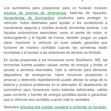
Los suministros para prepararse para un huracán incluyen
Reciclaje de baterías y aceite
equipos de energía de emergencia
, baterías de repuesto,
herramientas de iluminación
y productos para proteger tu
Instalación de bombillas de faros
vehículo, todos diseñados para ayudar a los conductores a
Instalación de limpiaparabrisas
mantenerse seguros y móviles durante tormentas severas. Los
líquidos automotrices esenciales, como el aceite de motor, el
Programa de Préstamo de
anticongelante y el líquido de frenos, también juegan un papel
clave: mantener tu vehículo en buen estado garantiza que
Herramientas
funcione de manera confiable cuando las carreteras están
inundadas o el acceso a las estaciones de servicio es limitado.
Mezcla de pinturas
En zonas propensas a los huracanes como Southaven, MS, las
Rectificación de tambores y discos de
tormentas fuertes pueden causar cortes de energía y limitar el
freno
acceso a servicios esenciales. Usar tu vehículo para alimentar
dispositivos de emergencia, hacer funcionar accesorios o
Hurricane Supplies
arrancar y detenerlo repetidamente puede afectar la carga de tu
batería y producir problemas en el alternador. El abastecerte de
Conoce más
suministros para huracanes como baterías adicionales, cables
pasa corriente y fuentes de energía portátiles ayuda a garantizar
que tu vehículo sea confiable cuando más lo necesites.
Descubre
artículos que pueden ayudarte a enfrentar un huracán,