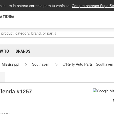
cuentra la batería correcta para tu vehículo.
Compra baterías SuperSta
LA TIENDA
W TO
BRANDS
Mississippi
Southaven
O'Reilly Auto Parts - Southave
Tienda #1257