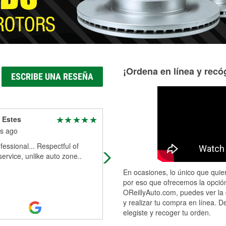
¡Ordena en línea y recóg
ESCRIBE UNA RESEÑA
 Estes
James Sanders
s ago
6 months ago
fessional... Respectful of
Quick and friendly employees.
 service, unlike auto zone..
Reaspnably priced
En ocasiones, lo único que quier
por eso que ofrecemos la opción
OReillyAuto.com, puedes ver la 
y realizar tu compra en línea. D
elegiste y recoger tu orden.