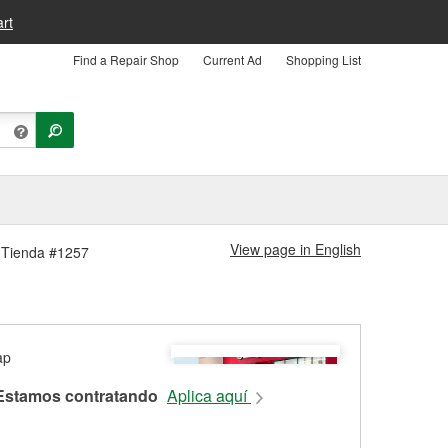
rt
Find a Repair Shop
Current Ad
Shopping List
View page in English
n Tienda #1257
Estamos contratando
Aplica aquí