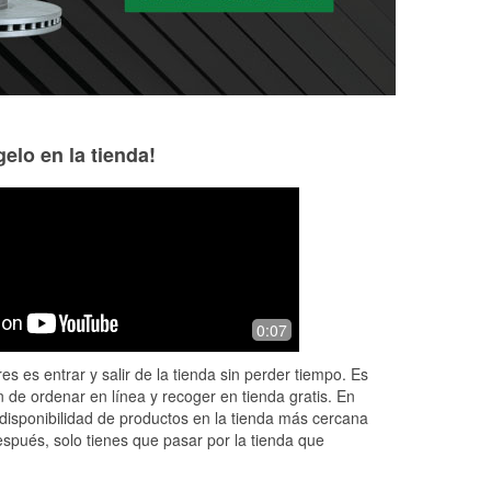
elo en la tienda!
Halkive
Yancy Wagner
9 months ago
10 months ago
Always helpful
Had parts needed
0:07
es es entrar y salir de la tienda sin perder tiempo. Es
 de ordenar en línea y recoger en tienda gratis. En
disponibilidad de productos en la tienda más cercana
espués, solo tienes que pasar por la tienda que