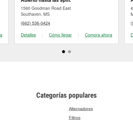
Abierto hasta las 9pm.
A
1560 Goodman Road East
4
Southaven, MS
M
(662) 536-0424
(
ra
Detalles
|
Cómo llegar
|
Compra ahora
D
Categorías populares
Alternadores
Filtros