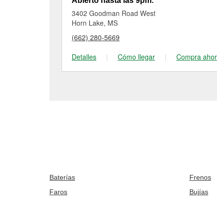
Abierto hasta las 9pm.
3402 Goodman Road West
Horn Lake, MS
(662) 280-5669
Detalles
|
Cómo llegar
|
Compra aho
Baterías
Frenos
Faros
Bujías