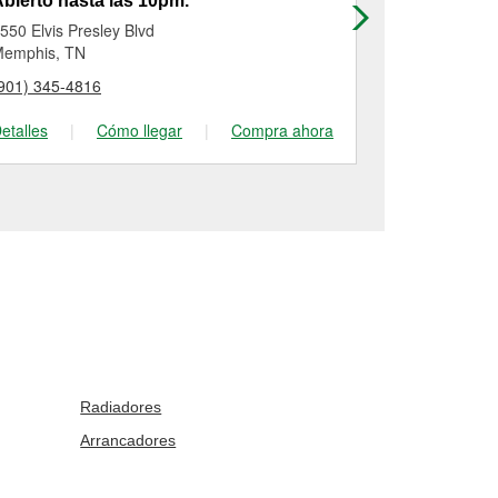
bierto hasta las 10pm.
Abierto has
550 Elvis Presley Blvd
1241 Commer
emphis, TN
Horn Lake, 
901) 345-4816
(662) 912-10
etalles
|
Cómo llegar
|
Compra ahora
Detalles
|
Radiadores
Arrancadores