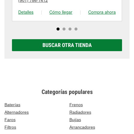
tienda #858 para obtener más información.
Detalles
|
Cómo llegar
|
Compra ahora
De
BUSCAR OTRA TIENDA
Categorías populares
Baterías
Frenos
Alternadores
Radiadores
Faros
Bujías
Filtros
Arrancadores