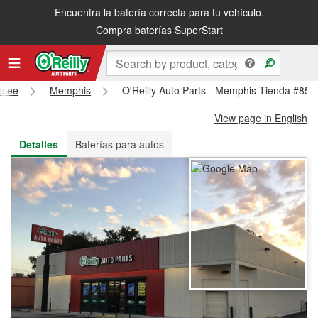
Encuentra la batería correcta para tu vehículo.
Recibe tu orden gratis al día siguiente o recógela en la tienda
Compra baterías SuperStart
ssee
Memphis
O'Reilly Auto Parts - Memphis Tienda #858
View page in English
Detalles
Baterías para autos