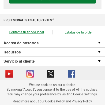
presupuesto.
PROFESIONALES EN AUTOPARTES
®
Contacta tu tienda local
Estatus de tu orden
Acerca de nosotros
Recursos
Servicio al cliente
We use cookies on our website.
Copyright © 2008-2026 O’Reilly Auto Parts v OST_3.2.0.0.729 (3) cv1361
We use cookies on our website. By clicking "Accept", you consent
By clicking "Accept", you consent to the use of All the cookies.
catalog_main
to the use of All the cookies.
You may change your preference by visiting Cookie Settings.
You may change your preference by visiting Cookie Settings.
Política de privacidad
Ley de transparencia en las cadenas de suministro
Read more about our
Read more about our
Cookie Policy
Cookie Policy
and
and
Privacy Policy
Privacy Policy
.
.
de California