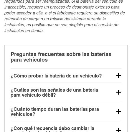
requeridos para ser reemplazadas. Si la batería del vehículo es
inaccesible, requiere un proceso de desmontaje extenso para
poder acceder a ella, o si el fabricante requiere un dispositivo de
retención de carga o un reinicio del sistema durante la
instalación, es posible que no sea elegible para el servicio de
instalación en tienda.
Preguntas frecuentes sobre las baterías
para vehículos
¿Cómo probar la batería de un vehículo?
Puedes probar la batería de un vehículo de varias
¿Cuáles son las señales de una batería
maneras. El método más rápido es utilizar un
para vehículo débil?
multímetro: con el vehículo apagado, conecta los
Una batería débil suele dar algunas señales de
cables a las terminales de la batería y verifica el
¿Cuánto tiempo duran las baterías para
advertencia. Un arranque lento del motor, faros
voltaje: una batería en buen estado y totalmente
vehículos?
tenues, chasquidos al girar la llave o luces de
cargada debería indicar unos 12.6 voltios. Es
La mayoría de las baterías para vehículos duran
advertencia en el tablero pueden ser indicaciones de
importante saber que las baterías descargadas a
¿Con qué frecuencia debo cambiar la
entre 3 y 5 años. La duración exacta depende de los
que la batería tiene una potencia de carga débil.
veces pueden mostrar una carga completa, y un