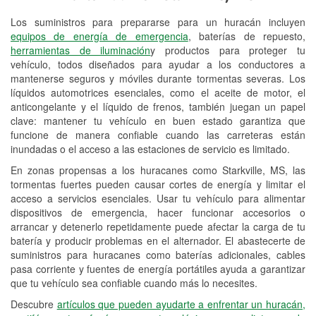
Los suministros para prepararse para un huracán incluyen
Reciclaje de baterías y aceite
equipos de energía de emergencia
, baterías de repuesto,
herramientas de iluminación
y productos para proteger tu
Instalación de bombillas de faros
vehículo, todos diseñados para ayudar a los conductores a
Instalación de limpiaparabrisas
mantenerse seguros y móviles durante tormentas severas. Los
líquidos automotrices esenciales, como el aceite de motor, el
Programa de Préstamo de
anticongelante y el líquido de frenos, también juegan un papel
clave: mantener tu vehículo en buen estado garantiza que
Herramientas
funcione de manera confiable cuando las carreteras están
inundadas o el acceso a las estaciones de servicio es limitado.
Mezcla de pinturas
En zonas propensas a los huracanes como Starkville, MS, las
Rectificación de tambores y discos de
tormentas fuertes pueden causar cortes de energía y limitar el
freno
acceso a servicios esenciales. Usar tu vehículo para alimentar
dispositivos de emergencia, hacer funcionar accesorios o
Mangueras hidráulicas a la medida
arrancar y detenerlo repetidamente puede afectar la carga de tu
batería y producir problemas en el alternador. El abastecerte de
Hurricane Supplies
suministros para huracanes como baterías adicionales, cables
pasa corriente y fuentes de energía portátiles ayuda a garantizar
Conoce más
que tu vehículo sea confiable cuando más lo necesites.
Descubre
artículos que pueden ayudarte a enfrentar un huracán,