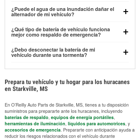
Una batería completamente cargada puede
¿Puede el agua de una inundación dañar el
alimentar pequeños accesorios durante un tiempo
alternador de mi vehículo?
limitado, pero el uso repetido sin conducir el vehículo
Sí. Los alternadores suelen estar montados en la
puede descargarla rápidamente. Se recomienda
¿Qué tipo de batería de vehículo funciona
parte baja del compartimento del motor y pueden
contar con un equipo de carga de respaldo para
mejor como respaldo de emergencia?
dañarse si se sumergen, lo que puede provocar una
cortes prolongados.
Las baterías AGM y marinas se usan comúnmente
falla en el sistema de carga y que la batería se agote
¿Debo desconectar la batería de mi
para aplicaciones de ciclo profundo porque son
días después de la exposición.
vehículo durante una tormenta?
selladas, resistentes a las vibraciones y más
Desconectarla puede ayudar a prevenir ciertas
adecuadas para ciclos repetidos de descarga
sobrecargas eléctricas, pero no te protegerá contra
profunda y recarga.
los daños por inundación. Evitar el agua estancada y
Prepara tu vehículo y tu hogar para los huracanes
preparar opciones de carga de respaldo son
en Starkville, MS
medidas de protección más efectivas.
En O’Reilly Auto Parts de Starkville, MS, tienes a tu disposición
suministros para prepararte ante los huracanes, incluyendo
baterías de respaldo
,
equipos de energía portátiles
,
herramientas de iluminación
,
líquidos para automotrices
, y
accesorios de emergencia
. Prepararte con anticipación ayuda a
reducir los riesgos relacionados con el vehículo durante