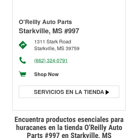
O'Reilly Auto Parts
Starkville, MS #997
1311 Stark Road
Starkville, MS 39759
(662) 324-0791
Shop Now
SERVICIOS EN LA TIENDA
Prueba de batería
Prueba de alternadores y
Encuentra productos esenciales para
arrancadores
huracanes en la tienda O’Reilly Auto
Parts #997 en Starkville, MS
Revisión de la luz "Check Engine"