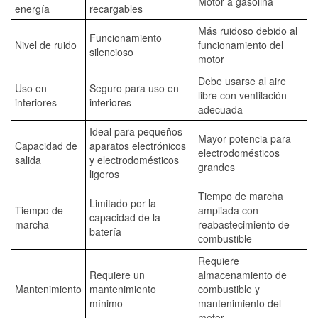
Motor a gasolina
energía
recargables
Más ruidoso debido al
Funcionamiento
Nivel de ruido
funcionamiento del
silencioso
motor
Debe usarse al aire
Uso en
Seguro para uso en
libre con ventilación
interiores
interiores
adecuada
Ideal para pequeños
Mayor potencia para
Capacidad de
aparatos electrónicos
electrodomésticos
salida
y electrodomésticos
grandes
ligeros
Tiempo de marcha
Limitado por la
Tiempo de
ampliada con
capacidad de la
marcha
reabastecimiento de
batería
combustible
Requiere
Requiere un
almacenamiento de
Mantenimiento
mantenimiento
combustible y
mínimo
mantenimiento del
motor