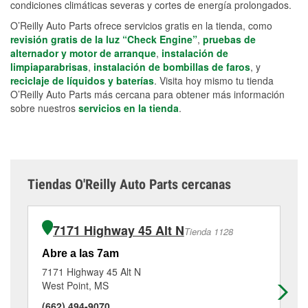
condiciones climáticas severas y cortes de energía prolongados.
O’Reilly Auto Parts ofrece servicios gratis en la tienda, como
revisión gratis de la luz “Check Engine”
,
pruebas de
alternador y motor de arranque
,
instalación de
limpiaparabrisas
,
instalación de bombillas de faros
, y
reciclaje de líquidos y baterías
. Visita hoy mismo tu tienda
O’Reilly Auto Parts más cercana para obtener más información
sobre nuestros
servicios en la tienda
.
Tiendas O'Reilly Auto Parts cercanas
7171 Highway 45 Alt N
Tienda 1128
Abre a las 7am
Ab
7171 Highway 45 Alt N
15
West Point, MS
Co
(662) 494-9070
(6