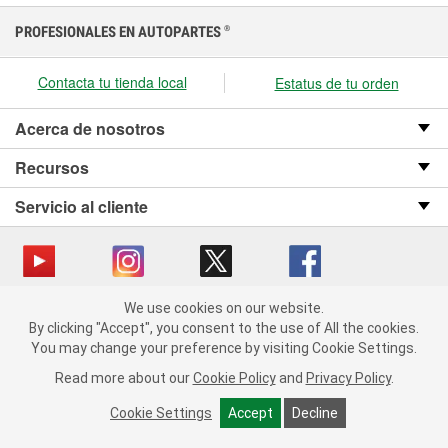
PROFESIONALES EN AUTOPARTES
®
Contacta tu tienda local
Estatus de tu orden
Acerca de nosotros
Recursos
Servicio al cliente
We use cookies on our website.
Copyright © 2008-2026 O’Reilly Auto Parts v OST_3.2.0.0.729 (3) cv1361
We use cookies on our website. By clicking "Accept", you consent
By clicking "Accept", you consent to the use of All the cookies.
catalog_main
to the use of All the cookies.
You may change your preference by visiting Cookie Settings.
You may change your preference by visiting Cookie Settings.
Política de privacidad
Ley de transparencia en las cadenas de suministro
Read more about our
Read more about our
Cookie Policy
Cookie Policy
and
and
Privacy Policy
Privacy Policy
.
.
de California
Cookie Settings
Cookie Settings
Accept
Accept
Decline
Decline