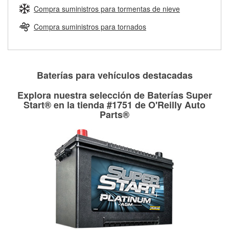
medirán tus tambores o discos para determinar si pueden
Compra suministros para tormentas de nieve
Más información sobre el Programa de Préstamo de
ser rectificados con seguridad. Si tus tambores o discos no
Herramientas de O'Reilly
pueden ser reutilizados, podemos ayudarte a encontrar las
Compra suministros para tornados
partes de reemplazo correctas para tu reparación.
Rectificación de tambores y discos de freno
Baterías para vehículos destacadas
Explora nuestra selección de Baterías Super
Start® en la tienda #1751 de O'Reilly Auto
Parts®