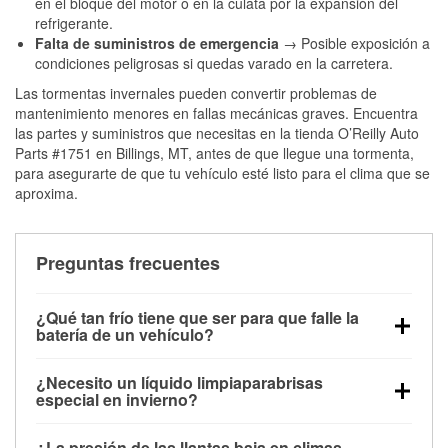
en el bloque del motor o en la culata por la expansión del
refrigerante.
Falta de suministros de emergencia
→ Posible exposición a
condiciones peligrosas si quedas varado en la carretera.
Las tormentas invernales pueden convertir problemas de
mantenimiento menores en fallas mecánicas graves. Encuentra
las partes y suministros que necesitas en la tienda O’Reilly Auto
Parts #1751 en Billings, MT, antes de que llegue una tormenta,
para asegurarte de que tu vehículo esté listo para el clima que se
aproxima.
Preguntas frecuentes
¿Qué tan frío tiene que ser para que falle la
batería de un vehículo?
La capacidad de la batería comienza a disminuir por
¿Necesito un líquido limpiaparabrisas
debajo de los 32 °F y puede perder hasta la mitad de
especial en invierno?
su potencia de arranque cerca de los 0 °F, lo que
Sí. El líquido limpiaparabrisas para invierno resiste
aumenta la probabilidad de que el vehículo no
¿La presión de las llantas baja en climas