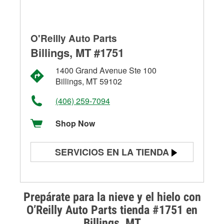
O'Reilly Auto Parts
Billings, MT #1751
1400 Grand Avenue Ste 100
Billings, MT 59102
(406) 259-7094
Shop Now
SERVICIOS EN LA TIENDA
Prueba de batería
Prueba de alternadores y
Prepárate para la nieve y el hielo con
arrancadores
O’Reilly Auto Parts tienda #1751 en
Billings, MT