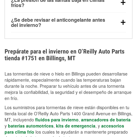
la congelación y ayuda a disolver la sal y la nieve
arranque.
fríos?
derretida en la carretera para mejorar la visibilidad.
Sí. La presión de las llantas normalmente disminuye
¿Se debe revisar el anticongelante antes
alrededor de 1 PSI por cada 10 °F que baja la
del invierno?
temperatura. Puedes obtener más información sobre
Sí. Una mezcla adecuada del anticongelante protege
la baja presión en invierno en nuestro artículo.
el motor contra la congelación, las grietas internas y
el sobrecalentamiento en condiciones de frío
Prepárate para el invierno en O’Reilly Auto Parts
extremo. Aprende cómo comprobar la protección
tienda #1751 en Billings, MT
anticongelante en nuestra sección How-To.
Las tormentas de nieve o hielo en Billings pueden desarrollarse
rápidamente, especialmente cuando las temperaturas bajan
durante la noche. Preparar tu vehículo antes de una tormenta
mejora la confiabilidad, la seguridad y el desempeño de arranque
en frío.
Los suministros para tormentas de nieve están disponibles en tu
tienda local de O’Reilly Auto Parts 1400 Grand Avenue en Billings,
MT, incluyendo
fluidos para invierno
,
arrancadores de batería
y
baterías automotrices
,
kits de emergencia
, y
accesorios
para clima frío
los cuales te ayudarán a mantenerte preparado