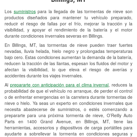
Revisión de la luz "Check Engine"
Los
suministros
para la llegada de las tormentas de nieve son
Reciclaje de baterías y aceite
productos diseñados para mantener tu vehículo preparado,
reducir el riesgo de fallas por el frío, mejorar la tracción y la
Instalación de bombillas de faros
visibilidad, y apoyar el rendimiento de la batería y el motor
Instalación de limpiaparabrisas
durante condiciones invernales severas en Billings.
En Billings, MT, las tormentas de nieve pueden traer fuertes
Programa de Préstamo de
nevadas, lluvia helada, hielo negro y prolongadas temperaturas
Herramientas
bajo cero. Estas condiciones aumentan la demanda de la batería,
reducen la tracción de las llantas, espesan los fluidos del motor y
Rectificación de tambores y discos de
afectan la visibilidad, lo que eleva el riesgo de averías y
freno
accidentes durante los viajes invernales.
Al
prepararte con anticipación para el clima invernal
, reduces la
Snowstorm Supplies
probabilidad de que el vehículo no arranque, de perder el control
o de enfrentar emergencias en la carretera durante tormentas de
Tornado Supplies
nieve o hielo. Ya seas un experto en condiciones invernales que
Conoce más
necesita abastecerse de suministros, o estés comenzando a
prepararte para una próxima tormenta de nieve, O’Reilly Auto
Parts en 1400 Grand Avenue, en Billings, MT, tiene las
herramientas, accesorios y dispositivos de carga portátiles para
ayudarte a sobrellevar la tormenta en condiciones seguras y