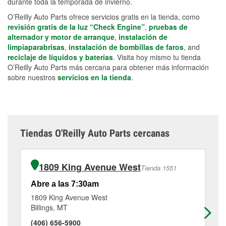
durante toda la temporada de invierno.
O’Reilly Auto Parts ofrece servicios gratis en la tienda, como
revisión gratis de la luz “Check Engine”
,
pruebas de
alternador y motor de arranque
,
instalación de
limpiaparabrisas
,
instalación de bombillas de faros
, and
reciclaje de líquidos y baterías
. Visita hoy mismo tu tienda
O’Reilly Auto Parts más cercana para obtener más información
sobre nuestros
servicios en la tienda
.
Tiendas O'Reilly Auto Parts cercanas
1809 King Avenue West
Tienda 1551
Abre a las 7:30am
Ab
1809 King Avenue West
15
Billings, MT
Bil
(406) 656-5900
(4