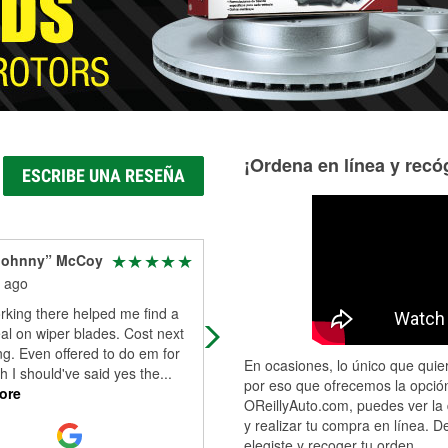
¡Ordena en línea y recóg
ESCRIBE UNA RESEÑA
Johnny” McCoy
Maria Abeita
 ago
1 month ago
rking there helped me find a
The store manager Adrian and
al on wiper blades. Cost next
employees are awesome willing to
ng. Even offered to do em for
help and go beyond to make sure 
En ocasiones, lo único que quier
 I should've said yes the
...
get better on the road safe . Thank
por eso que ofrecemos la opción
ore
you guys .
...
Read More
OReillyAuto.com, puedes ver la 
y realizar tu compra en línea. D
elegiste y recoger tu orden.