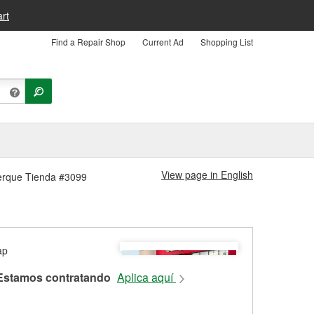
rt
Find a Repair Shop
Current Ad
Shopping List
View page in English
uerque Tienda #3099
Estamos contratando
Aplica aquí