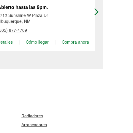
bierto hasta las 9pm.
Abierto has
712 Sunshine W Plaza Dr
416 Candela
lbuquerque, NM
Albuquerque
505) 877-4709
(505) 345-96
etalles
|
Cómo llegar
|
Compra ahora
Detalles
|
Radiadores
Arrancadores