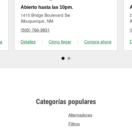
Abierto hasta las 10pm.
A
1415 Bridge Boulevard Sw
2
Albuquerque, NM
A
(505) 766-9831
(
ra
Detalles
|
Cómo llegar
|
Compra ahora
D
Categorías populares
Alternadores
Filtros