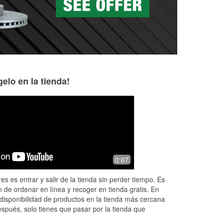
elo en la tienda!
Steven Lackey
Tipssy 180
2 months ago
3 months ago
Very helpful knowledgeable staff!!
Nick was very help
0:07
awesome store for
you
es es entrar y salir de la tienda sin perder tiempo. Es
 de ordenar en línea y recoger en tienda gratis. En
disponibilidad de productos en la tienda más cercana
espués, solo tienes que pasar por la tienda que