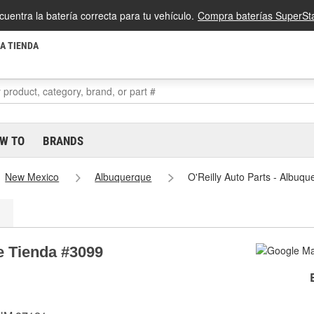
cuentra la batería correcta para tu vehículo.
Compra baterías SuperSta
LA TIENDA
W TO
BRANDS
New Mexico
Albuquerque
O'Reilly Auto Parts - Albuq
e Tienda #3099