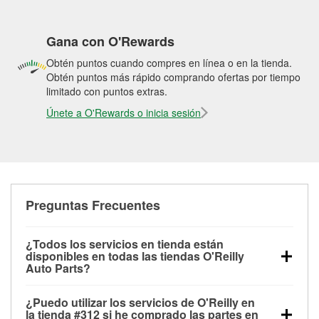
Gana con O'Rewards
Obtén puntos cuando compres en línea o en la tienda.
Obtén puntos más rápido comprando ofertas por tiempo
limitado con puntos extras.
Únete a O'Rewards o inicia sesión
Preguntas Frecuentes
¿Todos los servicios en tienda están
disponibles en todas las tiendas O'Reilly
Auto Parts?
Todos los servicios gratuitos de tienda, incluyendo
¿Puedo utilizar los servicios de O'Reilly en
las pruebas de batería, pruebas de alternador y
la tienda #312 si he comprado las partes en