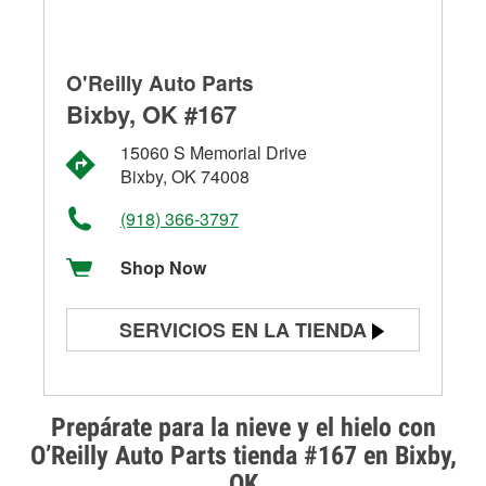
O'Reilly Auto Parts
Bixby, OK #167
15060 S Memorial Drive
Bixby, OK 74008
(918) 366-3797
Shop Now
SERVICIOS EN LA TIENDA
Prueba de batería
Prueba de alternadores y
Prepárate para la nieve y el hielo con
arrancadores
O’Reilly Auto Parts tienda #167 en Bixby,
OK