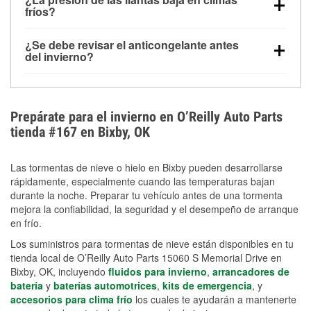
la congelación y ayuda a disolver la sal y la nieve
arranque.
fríos?
derretida en la carretera para mejorar la visibilidad.
Sí. La presión de las llantas normalmente disminuye
¿Se debe revisar el anticongelante antes
alrededor de 1 PSI por cada 10 °F que baja la
del invierno?
temperatura. Puedes obtener más información sobre
Sí. Una mezcla adecuada del anticongelante protege
la baja presión en invierno en nuestro artículo.
el motor contra la congelación, las grietas internas y
el sobrecalentamiento en condiciones de frío
Prepárate para el invierno en O’Reilly Auto Parts
extremo. Aprende cómo comprobar la protección
tienda #167 en Bixby, OK
anticongelante en nuestra sección How-To.
Las tormentas de nieve o hielo en Bixby pueden desarrollarse
rápidamente, especialmente cuando las temperaturas bajan
durante la noche. Preparar tu vehículo antes de una tormenta
mejora la confiabilidad, la seguridad y el desempeño de arranque
en frío.
Los suministros para tormentas de nieve están disponibles en tu
tienda local de O’Reilly Auto Parts 15060 S Memorial Drive en
Bixby, OK, incluyendo
fluidos para invierno
,
arrancadores de
batería
y
baterías automotrices
,
kits de emergencia
, y
accesorios para clima frío
los cuales te ayudarán a mantenerte