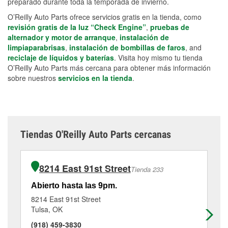
preparado durante toda la temporada de invierno.
O’Reilly Auto Parts ofrece servicios gratis en la tienda, como
revisión gratis de la luz “Check Engine”
,
pruebas de
alternador y motor de arranque
,
instalación de
limpiaparabrisas
,
instalación de bombillas de faros
, and
reciclaje de líquidos y baterías
. Visita hoy mismo tu tienda
O’Reilly Auto Parts más cercana para obtener más información
sobre nuestros
servicios en la tienda
.
Tiendas O'Reilly Auto Parts cercanas
8214 East 91st Street
Tienda 233
Abierto hasta las 9pm.
Ab
8214 East 91st Street
47
Tulsa, OK
Br
(918) 459-3830
(9