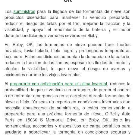
Revisión de la luz "Check Engine"
Los
suministros
para la llegada de las tormentas de nieve son
Reciclaje de baterías y aceite
productos diseñados para mantener tu vehículo preparado,
reducir el riesgo de fallas por el frío, mejorar la tracción y la
Instalación de bombillas de faros
visibilidad, y apoyar el rendimiento de la batería y el motor
Instalación de limpiaparabrisas
durante condiciones invernales severas en Bixby.
En Bixby, OK, las tormentas de nieve pueden traer fuertes
Programa de Préstamo de
nevadas, lluvia helada, hielo negro y prolongadas temperaturas
Herramientas
bajo cero. Estas condiciones aumentan la demanda de la batería,
reducen la tracción de las llantas, espesan los fluidos del motor y
Rectificación de tambores y discos de
afectan la visibilidad, lo que eleva el riesgo de averías y
freno
accidentes durante los viajes invernales.
Al
prepararte con anticipación para el clima invernal
, reduces la
Mangueras hidráulicas a la medida
probabilidad de que el vehículo no arranque, de perder el control
o de enfrentar emergencias en la carretera durante tormentas de
Snowstorm Supplies
nieve o hielo. Ya seas un experto en condiciones invernales que
necesita abastecerse de suministros, o estés comenzando a
Tornado Supplies
prepararte para una próxima tormenta de nieve, O’Reilly Auto
Conoce más
Parts en 15060 S Memorial Drive, en Bixby, OK, tiene las
herramientas, accesorios y dispositivos de carga portátiles para
ayudarte a sobrellevar la tormenta en condiciones seguras y