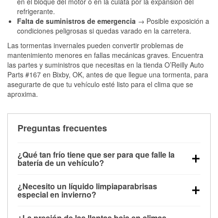
en el bloque del motor o en la culata por la expansión del
refrigerante.
Falta de suministros de emergencia
→ Posible exposición a
condiciones peligrosas si quedas varado en la carretera.
Las tormentas invernales pueden convertir problemas de
mantenimiento menores en fallas mecánicas graves. Encuentra
las partes y suministros que necesitas en la tienda O’Reilly Auto
Parts #167 en Bixby, OK, antes de que llegue una tormenta, para
asegurarte de que tu vehículo esté listo para el clima que se
aproxima.
Preguntas frecuentes
¿Qué tan frío tiene que ser para que falle la
batería de un vehículo?
La capacidad de la batería comienza a disminuir por
¿Necesito un líquido limpiaparabrisas
debajo de los 32 °F y puede perder hasta la mitad de
especial en invierno?
su potencia de arranque cerca de los 0 °F, lo que
Sí. El líquido limpiaparabrisas para invierno resiste
aumenta la probabilidad de que el vehículo no
¿La presión de las llantas baja en climas