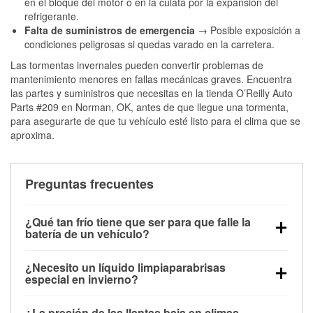
en el bloque del motor o en la culata por la expansión del
refrigerante.
Falta de suministros de emergencia
→ Posible exposición a
condiciones peligrosas si quedas varado en la carretera.
Las tormentas invernales pueden convertir problemas de
mantenimiento menores en fallas mecánicas graves. Encuentra
las partes y suministros que necesitas en la tienda O’Reilly Auto
Parts #209 en Norman, OK, antes de que llegue una tormenta,
para asegurarte de que tu vehículo esté listo para el clima que se
aproxima.
Preguntas frecuentes
¿Qué tan frío tiene que ser para que falle la
batería de un vehículo?
La capacidad de la batería comienza a disminuir por
¿Necesito un líquido limpiaparabrisas
debajo de los 32 °F y puede perder hasta la mitad de
especial en invierno?
su potencia de arranque cerca de los 0 °F, lo que
Sí. El líquido limpiaparabrisas para invierno resiste
aumenta la probabilidad de que el vehículo no
¿La presión de las llantas baja en climas