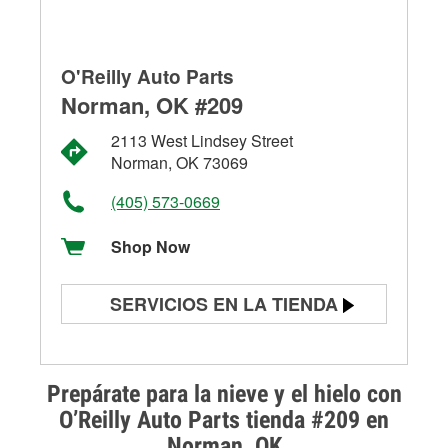
O'Reilly Auto Parts
Norman, OK #209
2113 West Lindsey Street
Norman, OK 73069
(405) 573-0669
Shop Now
SERVICIOS EN LA TIENDA
Prueba de batería
Prueba de alternadores y
Prepárate para la nieve y el hielo con
arrancadores
O’Reilly Auto Parts tienda #209 en
Norman, OK