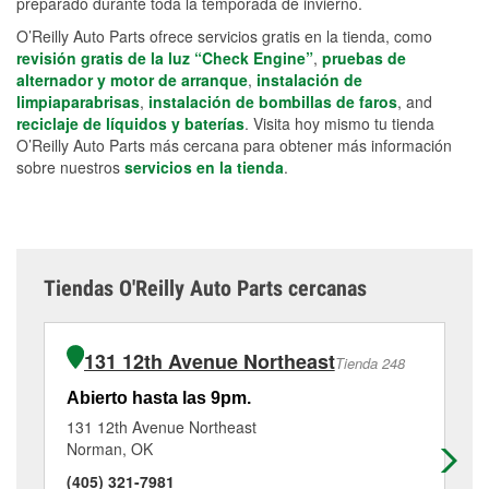
preparado durante toda la temporada de invierno.
O’Reilly Auto Parts ofrece servicios gratis en la tienda, como
revisión gratis de la luz “Check Engine”
,
pruebas de
alternador y motor de arranque
,
instalación de
limpiaparabrisas
,
instalación de bombillas de faros
, and
reciclaje de líquidos y baterías
. Visita hoy mismo tu tienda
O’Reilly Auto Parts más cercana para obtener más información
sobre nuestros
servicios en la tienda
.
Tiendas O'Reilly Auto Parts cercanas
131 12th Avenue Northeast
Tienda 248
Abierto hasta las 9pm.
Ab
131 12th Avenue Northeast
62
Norman, OK
No
(405) 321-7981
(4