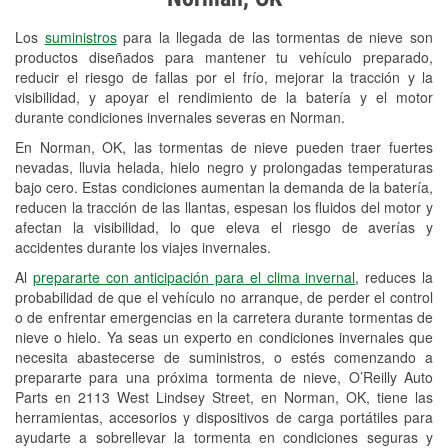
Revisión de la luz "Check Engine"
Los
suministros
para la llegada de las tormentas de nieve son
Reciclaje de baterías y aceite
productos diseñados para mantener tu vehículo preparado,
reducir el riesgo de fallas por el frío, mejorar la tracción y la
Instalación de bombillas de faros
visibilidad, y apoyar el rendimiento de la batería y el motor
Instalación de limpiaparabrisas
durante condiciones invernales severas en Norman.
En Norman, OK, las tormentas de nieve pueden traer fuertes
Programa de Préstamo de
nevadas, lluvia helada, hielo negro y prolongadas temperaturas
Herramientas
bajo cero. Estas condiciones aumentan la demanda de la batería,
reducen la tracción de las llantas, espesan los fluidos del motor y
Mezcla de pinturas
afectan la visibilidad, lo que eleva el riesgo de averías y
accidentes durante los viajes invernales.
Rectificación de tambores y discos de
Al
prepararte con anticipación para el clima invernal
, reduces la
freno
probabilidad de que el vehículo no arranque, de perder el control
o de enfrentar emergencias en la carretera durante tormentas de
Snowstorm Supplies
nieve o hielo. Ya seas un experto en condiciones invernales que
necesita abastecerse de suministros, o estés comenzando a
Tornado Supplies
prepararte para una próxima tormenta de nieve, O’Reilly Auto
Conoce más
Parts en 2113 West Lindsey Street, en Norman, OK, tiene las
herramientas, accesorios y dispositivos de carga portátiles para
Idiomas adicionales
ayudarte a sobrellevar la tormenta en condiciones seguras y