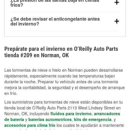
la congelación y ayuda a disolver la sal y la nieve
arranque.
fríos?
derretida en la carretera para mejorar la visibilidad.
Sí. La presión de las llantas normalmente disminuye
¿Se debe revisar el anticongelante antes
alrededor de 1 PSI por cada 10 °F que baja la
del invierno?
temperatura. Puedes obtener más información sobre
Sí. Una mezcla adecuada del anticongelante protege
la baja presión en invierno en nuestro artículo.
el motor contra la congelación, las grietas internas y
el sobrecalentamiento en condiciones de frío
Prepárate para el invierno en O’Reilly Auto Parts
extremo. Aprende cómo comprobar la protección
tienda #209 en Norman, OK
anticongelante en nuestra sección How-To.
Las tormentas de nieve o hielo en Norman pueden desarrollarse
rápidamente, especialmente cuando las temperaturas bajan
durante la noche. Preparar tu vehículo antes de una tormenta
mejora la confiabilidad, la seguridad y el desempeño de arranque
en frío.
Los suministros para tormentas de nieve están disponibles en tu
tienda local de O’Reilly Auto Parts 2113 West Lindsey Street en
Norman, OK, incluyendo
fluidos para invierno
,
arrancadores
de batería
y
baterías automotrices
,
kits de emergencia
, y
accesorios para clima frío
los cuales te ayudarán a mantenerte