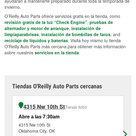
ayudarán a mantenerte preparado durante toda la temporada de
invierno.
O’Reilly Auto Parts ofrece servicios gratis en la tienda, como
revisión gratis de la luz “Check Engine”
,
pruebas de
alternador y motor de arranque
,
instalación de
limpiaparabrisas
,
instalación de bombillas de faros
, and
reciclaje de líquidos y baterías
. Visita hoy mismo tu tienda
O’Reilly Auto Parts más cercana para obtener más información
sobre nuestros
servicios en la tienda
.
Tiendas O'Reilly Auto Parts cercanas
4315 Nw 10th St
Tienda 5053
Abre a las 7:30am
Ab
4315 Nw 10th St
45
Oklahoma City, OK
Ok