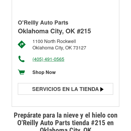
O'Reilly Auto Parts
Oklahoma City, OK #215
1100 North Rockwell
Oklahoma City, OK 73127
(405) 491-0565
Shop Now
SERVICIOS EN LA TIENDA
Prueba de batería
Prueba de alternadores y
Prepárate para la nieve y el hielo con
arrancadores
O’Reilly Auto Parts tienda #215 en
Oklahoma City, OK