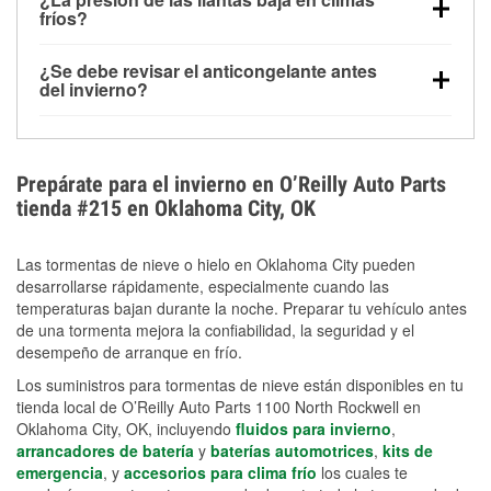
la congelación y ayuda a disolver la sal y la nieve
arranque.
fríos?
derretida en la carretera para mejorar la visibilidad.
Sí. La presión de las llantas normalmente disminuye
¿Se debe revisar el anticongelante antes
alrededor de 1 PSI por cada 10 °F que baja la
del invierno?
temperatura. Puedes obtener más información sobre
Sí. Una mezcla adecuada del anticongelante protege
la baja presión en invierno en nuestro artículo.
el motor contra la congelación, las grietas internas y
el sobrecalentamiento en condiciones de frío
Prepárate para el invierno en O’Reilly Auto Parts
extremo. Aprende cómo comprobar la protección
tienda #215 en Oklahoma City, OK
anticongelante en nuestra sección How-To.
Las tormentas de nieve o hielo en Oklahoma City pueden
desarrollarse rápidamente, especialmente cuando las
temperaturas bajan durante la noche. Preparar tu vehículo antes
de una tormenta mejora la confiabilidad, la seguridad y el
desempeño de arranque en frío.
Los suministros para tormentas de nieve están disponibles en tu
tienda local de O’Reilly Auto Parts 1100 North Rockwell en
Oklahoma City, OK, incluyendo
fluidos para invierno
,
arrancadores de batería
y
baterías automotrices
,
kits de
emergencia
, y
accesorios para clima frío
los cuales te