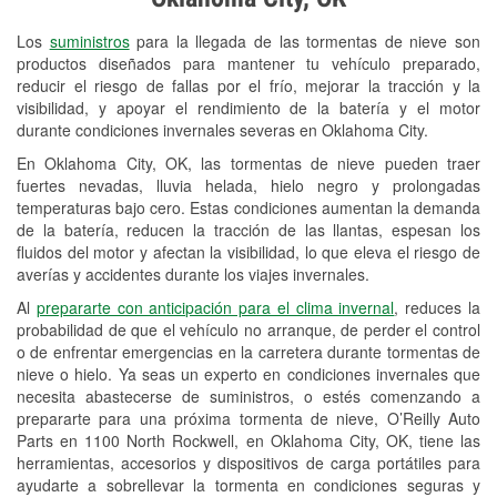
Revisión de la luz "Check Engine"
Los
suministros
para la llegada de las tormentas de nieve son
Reciclaje de baterías y aceite
productos diseñados para mantener tu vehículo preparado,
reducir el riesgo de fallas por el frío, mejorar la tracción y la
Instalación de bombillas de faros
visibilidad, y apoyar el rendimiento de la batería y el motor
Instalación de limpiaparabrisas
durante condiciones invernales severas en Oklahoma City.
En Oklahoma City, OK, las tormentas de nieve pueden traer
Programa de Préstamo de
fuertes nevadas, lluvia helada, hielo negro y prolongadas
Herramientas
temperaturas bajo cero. Estas condiciones aumentan la demanda
de la batería, reducen la tracción de las llantas, espesan los
Rectificación de tambores y discos de
fluidos del motor y afectan la visibilidad, lo que eleva el riesgo de
freno
averías y accidentes durante los viajes invernales.
Al
prepararte con anticipación para el clima invernal
, reduces la
Snowstorm Supplies
probabilidad de que el vehículo no arranque, de perder el control
o de enfrentar emergencias en la carretera durante tormentas de
Tornado Supplies
nieve o hielo. Ya seas un experto en condiciones invernales que
Conoce más
necesita abastecerse de suministros, o estés comenzando a
prepararte para una próxima tormenta de nieve, O’Reilly Auto
Parts en 1100 North Rockwell, en Oklahoma City, OK, tiene las
herramientas, accesorios y dispositivos de carga portátiles para
ayudarte a sobrellevar la tormenta en condiciones seguras y