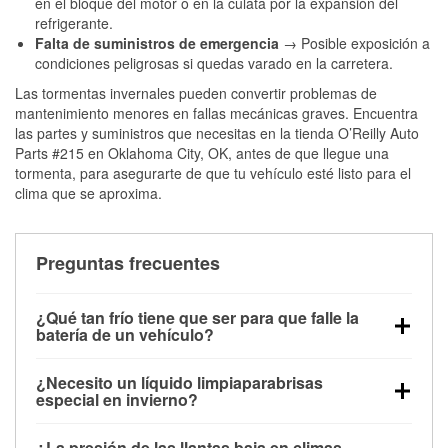
en el bloque del motor o en la culata por la expansión del
refrigerante.
Falta de suministros de emergencia
→ Posible exposición a
condiciones peligrosas si quedas varado en la carretera.
Las tormentas invernales pueden convertir problemas de
mantenimiento menores en fallas mecánicas graves. Encuentra
las partes y suministros que necesitas en la tienda O’Reilly Auto
Parts #215 en Oklahoma City, OK, antes de que llegue una
tormenta, para asegurarte de que tu vehículo esté listo para el
clima que se aproxima.
Preguntas frecuentes
¿Qué tan frío tiene que ser para que falle la
batería de un vehículo?
La capacidad de la batería comienza a disminuir por
¿Necesito un líquido limpiaparabrisas
debajo de los 32 °F y puede perder hasta la mitad de
especial en invierno?
su potencia de arranque cerca de los 0 °F, lo que
Sí. El líquido limpiaparabrisas para invierno resiste
aumenta la probabilidad de que el vehículo no
¿La presión de las llantas baja en climas