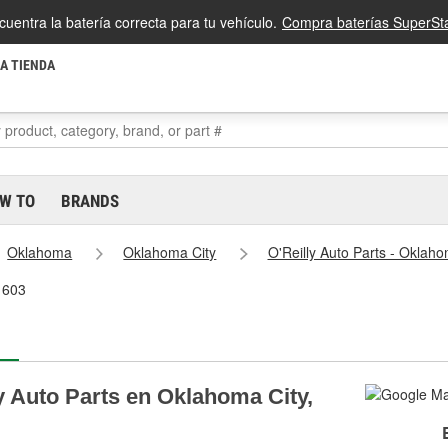
cuentra la batería correcta para tu vehículo.
Compra baterías SuperSta
LA TIENDA
W TO
BRANDS
Oklahoma
Oklahoma City
O'Reilly Auto Parts - Oklah
1603
y Auto Parts en Oklahoma City,