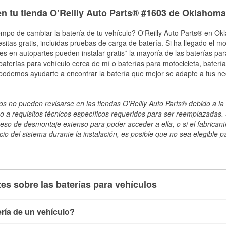
en tu tienda O’Reilly Auto Parts® #1603 de Oklahoma
empo de cambiar la batería de tu vehículo? O'Reilly Auto Parts® en Ok
esitas gratis, incluidas pruebas de carga de batería. Si ha llegado el 
les en autopartes pueden instalar gratis* la mayoría de las baterías pa
terías para vehículo cerca de mí o baterías para motocicleta, batería
 podemos ayudarte a encontrar la batería que mejor se adapte a tus ne
s no pueden revisarse en las tiendas O'Reilly Auto Parts® debido a la 
o a requisitos técnicos específicos requeridos para ser reemplazadas. S
ceso de desmontaje extenso para poder acceder a ella, o si el fabricant
cio del sistema durante la instalación, es posible que no sea elegible pa
es sobre las baterías para vehículos
ría de un vehículo?