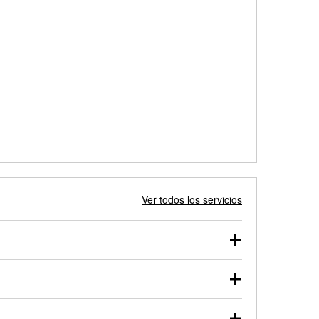
Ver todos los servicios
 autos, camionetas, SUVs, vehículos comerciales y
 probarse dentro o fuera del vehículo y cargarse en
uno de nuestros profesionales te ayudará a encontrar
otor de arranque o alternador. Lleva tu vehículo a tu