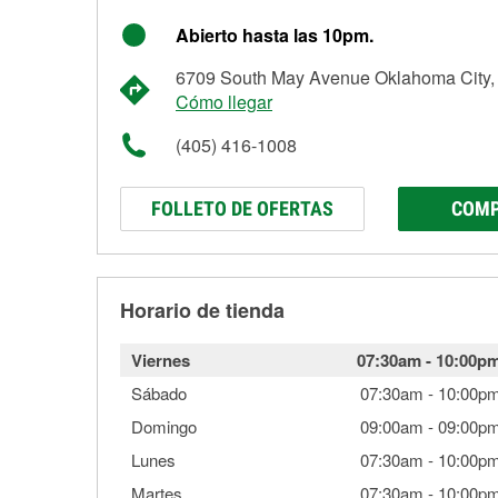
Abierto hasta las 10pm.
6709 South May Avenue Oklahoma City
Cómo llegar
(405) 416-1008
FOLLETO DE OFERTAS
COMP
Horario de tienda
Viernes
07:30am
-
10:00p
Sábado
07:30am
-
10:00p
Domingo
09:00am
-
09:00p
Lunes
07:30am
-
10:00p
Martes
07:30am
-
10:00p