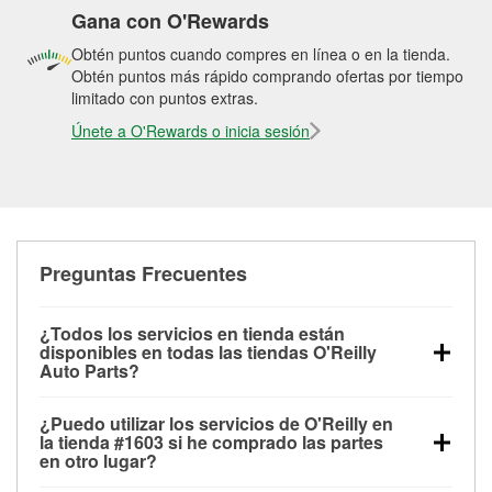
Gana con O'Rewards
Obtén puntos cuando compres en línea o en la tienda.
Obtén puntos más rápido comprando ofertas por tiempo
limitado con puntos extras.
Únete a O'Rewards o inicia sesión
Preguntas Frecuentes
¿Todos los servicios en tienda están
disponibles en todas las tiendas O'Reilly
Auto Parts?
Todos los servicios gratuitos de tienda, incluyendo
¿Puedo utilizar los servicios de O'Reilly en
las pruebas de batería, pruebas de alternador y
la tienda #1603 si he comprado las partes
motor de arranque, revisión de la luz “Check Engine”
en otro lugar?
con O'Reilly VeriScan® e instalación de