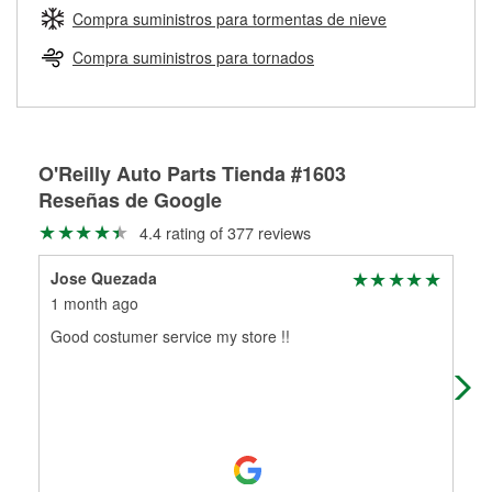
medirán tus tambores o discos para determinar si pueden
Compra suministros para tormentas de nieve
Más información sobre el Programa de Préstamo de
ser rectificados con seguridad. Si tus tambores o discos no
Herramientas de O'Reilly
pueden ser reutilizados, podemos ayudarte a encontrar las
Compra suministros para tornados
partes de reemplazo correctas para tu reparación.
Rectificación de tambores y discos de freno
O'Reilly Auto Parts Tienda #1603
Reseñas de Google
4.4 rating of 377 reviews
Jose Quezada
pet
1 month ago
4 m
Good costumer service my store !!
Frie