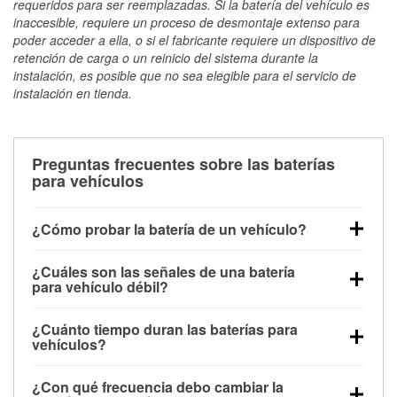
requeridos para ser reemplazadas. Si la batería del vehículo es
inaccesible, requiere un proceso de desmontaje extenso para
poder acceder a ella, o si el fabricante requiere un dispositivo de
retención de carga o un reinicio del sistema durante la
instalación, es posible que no sea elegible para el servicio de
instalación en tienda.
Preguntas frecuentes sobre las baterías
para vehículos
¿Cómo probar la batería de un vehículo?
Puedes probar la batería de un vehículo de varias
¿Cuáles son las señales de una batería
maneras. El método más rápido es utilizar un
para vehículo débil?
multímetro: con el vehículo apagado, conecta los
Una batería débil suele dar algunas señales de
cables a las terminales de la batería y verifica el
¿Cuánto tiempo duran las baterías para
advertencia. Un arranque lento del motor, faros
voltaje: una batería en buen estado y totalmente
vehículos?
tenues, chasquidos al girar la llave o luces de
cargada debería indicar unos 12.6 voltios. Es
La mayoría de las baterías para vehículos duran
advertencia en el tablero pueden ser indicaciones de
importante saber que las baterías descargadas a
¿Con qué frecuencia debo cambiar la
entre 3 y 5 años. La duración exacta depende de los
que la batería tiene una potencia de carga débil.
veces pueden mostrar una carga completa, y un