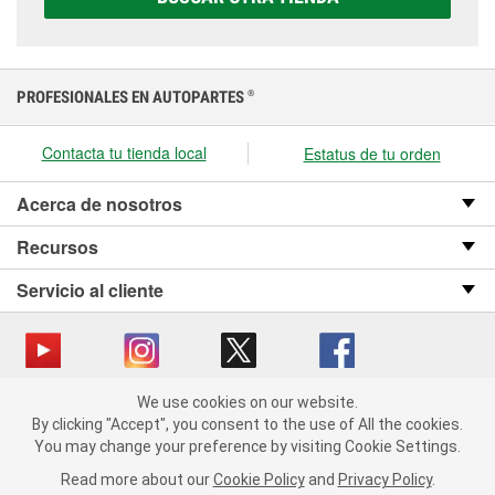
presupuesto.
PROFESIONALES EN AUTOPARTES
®
Contacta tu tienda local
Estatus de tu orden
Acerca de nosotros
Recursos
Servicio al cliente
We use cookies on our website.
Copyright © 2008-2026 O’Reilly Auto Parts v OST_3.2.0.0.729 (3) cv1361
We use cookies on our website. By clicking "Accept", you consent
By clicking "Accept", you consent to the use of All the cookies.
catalog_main
to the use of All the cookies.
You may change your preference by visiting Cookie Settings.
You may change your preference by visiting Cookie Settings.
Política de privacidad
Ley de transparencia en las cadenas de suministro
Read more about our
Read more about our
Cookie Policy
Cookie Policy
and
and
Privacy Policy
Privacy Policy
.
.
de California