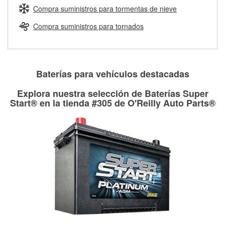
medirán tus tambores o discos para determinar si pueden
Compra suministros para tormentas de nieve
Más información sobre el Programa de Préstamo de
ser rectificados con seguridad. Si tus tambores o discos no
Herramientas de O'Reilly
pueden ser reutilizados, podemos ayudarte a encontrar las
Compra suministros para tornados
partes de reemplazo correctas para tu reparación.
Rectificación de tambores y discos de freno
Baterías para vehículos destacadas
Explora nuestra selección de Baterías Super
Start® en la tienda #305 de O'Reilly Auto Parts®