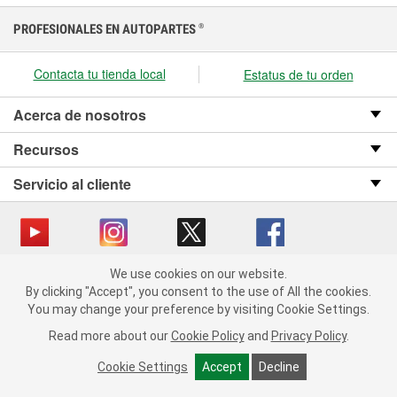
PROFESIONALES EN AUTOPARTES
®
Contacta tu tienda local
Estatus de tu orden
Acerca de nosotros
Recursos
Servicio al cliente
We use cookies on our website.
Copyright © 2008-2026 O’Reilly Auto Parts v OST_3.2.0.0.729 (3) cv1361
We use cookies on our website. By clicking "Accept", you consent
By clicking "Accept", you consent to the use of All the cookies.
catalog_main
to the use of All the cookies.
You may change your preference by visiting Cookie Settings.
You may change your preference by visiting Cookie Settings.
Política de privacidad
Ley de transparencia en las cadenas de suministro
Read more about our
Read more about our
Cookie Policy
Cookie Policy
and
and
Privacy Policy
Privacy Policy
.
.
de California
Cookie Settings
Cookie Settings
Accept
Accept
Decline
Decline