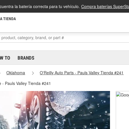
cuentra la batería correcta para tu vehículo.
Compra baterías SuperSta
LA TIENDA
W TO
BRANDS
Oklahoma
O'Reilly Auto Parts - Pauls Valley Tienda #241
e - Pauls Valley Tienda #241