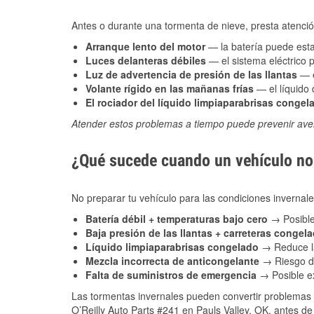
Antes o durante una tormenta de nieve, presta atención
Arranque lento del motor
— la batería puede estar
Luces delanteras débiles
— el sistema eléctrico 
Luz de advertencia de presión de las llantas
— e
Volante rígido en las mañanas frías
— el líquido d
El rociador del líquido limpiaparabrisas congel
Atender estos problemas a tiempo puede prevenir aver
¿Qué sucede cuando un vehículo no 
No preparar tu vehículo para las condiciones inverna
Batería débil + temperaturas bajo cero
→ Posible
Baja presión de las llantas + carreteras congel
Líquido limpiaparabrisas congelado
→ Reduce la
Mezcla incorrecta de anticongelante
→ Riesgo de
Falta de suministros de emergencia
→ Posible ex
Las tormentas invernales pueden convertir problemas 
O’Reilly Auto Parts #241 en Pauls Valley, OK, antes de