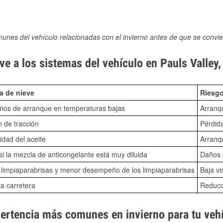
munes del vehículo relacionadas con el invierno antes de que se convie
e a los sistemas del vehículo en Pauls Valley
a de nieve
Riesgo
ios de arranque en temperaturas bajas
Arranq
n de tracción
Pérdida
idad del aceite
Arranqu
i la mezcla de anticongelante está muy diluida
Daños e
o limpiaparabrisas y menor desempeño de los limpiaparabrisas
Baja vi
la carretera
Reducci
vertencia más comunes en invierno para tu veh