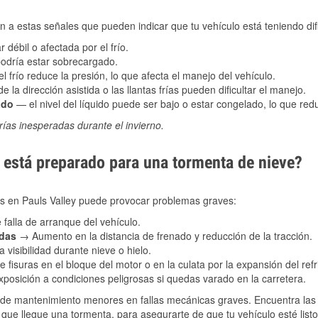
 a estas señales que pueden indicar que tu vehículo está teniendo difi
 débil o afectada por el frío.
podría estar sobrecargado.
l frío reduce la presión, lo que afecta el manejo del vehículo.
e la dirección asistida o las llantas frías pueden dificultar el manejo.
ado
— el nivel del líquido puede ser bajo o estar congelado, lo que reduc
ías inesperadas durante el invierno.
está preparado para una tormenta de nieve?
les en Pauls Valley puede provocar problemas graves:
 falla de arranque del vehículo.
adas
→ Aumento en la distancia de frenado y reducción de la tracción.
 visibilidad durante nieve o hielo.
 fisuras en el bloque del motor o en la culata por la expansión del refr
posición a condiciones peligrosas si quedas varado en la carretera.
de mantenimiento menores en fallas mecánicas graves. Encuentra las p
 que llegue una tormenta, para asegurarte de que tu vehículo esté list