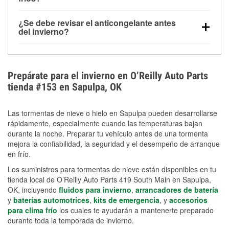
derretida en la carretera para mejorar la visibilidad.
Sí. La presión de las llantas normalmente disminuye
¿Se debe revisar el anticongelante antes
alrededor de 1 PSI por cada 10 °F que baja la
del invierno?
temperatura. Puedes obtener más información sobre
Sí. Una mezcla adecuada del anticongelante protege
la baja presión en invierno en nuestro artículo.
el motor contra la congelación, las grietas internas y
el sobrecalentamiento en condiciones de frío
Prepárate para el invierno en O’Reilly Auto Parts
extremo. Aprende cómo comprobar la protección
tienda #153 en Sapulpa, OK
anticongelante en nuestra sección How-To.
Las tormentas de nieve o hielo en Sapulpa pueden desarrollarse
rápidamente, especialmente cuando las temperaturas bajan
durante la noche. Preparar tu vehículo antes de una tormenta
mejora la confiabilidad, la seguridad y el desempeño de arranque
en frío.
Los suministros para tormentas de nieve están disponibles en tu
tienda local de O’Reilly Auto Parts 419 South Main en Sapulpa,
OK, incluyendo
fluidos para invierno
,
arrancadores de batería
y
baterías automotrices
,
kits de emergencia
, y
accesorios
para clima frío
los cuales te ayudarán a mantenerte preparado
durante toda la temporada de invierno.