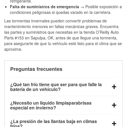
refrigerante.
Falta de suministros de emergencia
→ Posible exposición a
condiciones peligrosas si quedas varado en la carretera.
Las tormentas invernales pueden convertir problemas de
mantenimiento menores en fallas mecánicas graves. Encuentra
las partes y suministros que necesitas en la tienda O’Reilly Auto
Parts #153 en Sapulpa, OK, antes de que llegue una tormenta,
para asegurarte de que tu vehículo esté listo para el clima que se
aproxima.
Preguntas frecuentes
¿Qué tan frío tiene que ser para que falle la
batería de un vehículo?
La capacidad de la batería comienza a disminuir por
¿Necesito un líquido limpiaparabrisas
debajo de los 32 °F y puede perder hasta la mitad de
especial en invierno?
su potencia de arranque cerca de los 0 °F, lo que
Sí. El líquido limpiaparabrisas para invierno resiste
aumenta la probabilidad de que el vehículo no
¿La presión de las llantas baja en climas
la congelación y ayuda a disolver la sal y la nieve
arranque.
fríos?