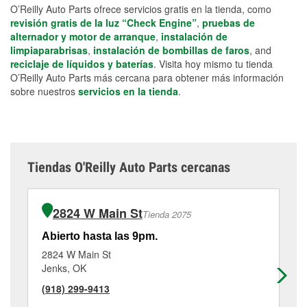
O’Reilly Auto Parts ofrece servicios gratis en la tienda, como
revisión gratis de la luz “Check Engine”
,
pruebas de
alternador y motor de arranque
,
instalación de
limpiaparabrisas
,
instalación de bombillas de faros
, and
reciclaje de líquidos y baterías
. Visita hoy mismo tu tienda
O’Reilly Auto Parts más cercana para obtener más información
sobre nuestros
servicios en la tienda
.
Tiendas O'Reilly Auto Parts cercanas
2824 W Main St
Tienda 2075
Abierto hasta las 9pm.
Ab
2824 W Main St
36
Jenks, OK
Gl
(918) 299-9413
(9