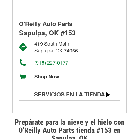
O'Reilly Auto Parts
Sapulpa, OK #153
419 South Main
Sapulpa, OK 74066
(918) 227-0177
Shop Now
SERVICIOS EN LA TIENDA
Prueba de batería
Prueba de alternadores y
Prepárate para la nieve y el hielo con
arrancadores
O’Reilly Auto Parts tienda #153 en
Sapulpa, OK