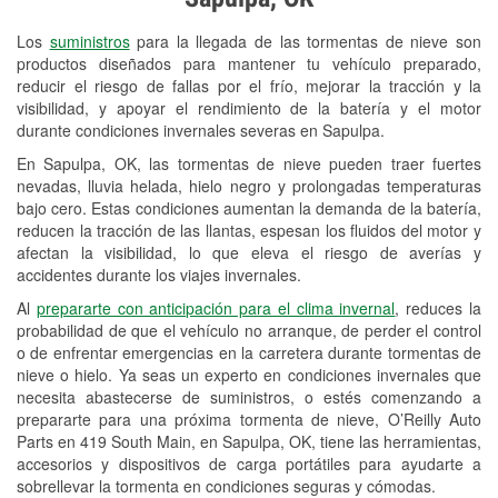
Revisión de la luz "Check Engine"
Los
suministros
para la llegada de las tormentas de nieve son
Reciclaje de baterías y aceite
productos diseñados para mantener tu vehículo preparado,
reducir el riesgo de fallas por el frío, mejorar la tracción y la
Instalación de bombillas de faros
visibilidad, y apoyar el rendimiento de la batería y el motor
Instalación de limpiaparabrisas
durante condiciones invernales severas en Sapulpa.
En Sapulpa, OK, las tormentas de nieve pueden traer fuertes
Programa de Préstamo de
nevadas, lluvia helada, hielo negro y prolongadas temperaturas
Herramientas
bajo cero. Estas condiciones aumentan la demanda de la batería,
reducen la tracción de las llantas, espesan los fluidos del motor y
Mezcla de pinturas
afectan la visibilidad, lo que eleva el riesgo de averías y
accidentes durante los viajes invernales.
Rectificación de tambores y discos de
Al
prepararte con anticipación para el clima invernal
, reduces la
freno
probabilidad de que el vehículo no arranque, de perder el control
o de enfrentar emergencias en la carretera durante tormentas de
Mangueras hidráulicas a la medida
nieve o hielo. Ya seas un experto en condiciones invernales que
necesita abastecerse de suministros, o estés comenzando a
Snowstorm Supplies
prepararte para una próxima tormenta de nieve, O’Reilly Auto
Parts en 419 South Main, en Sapulpa, OK, tiene las herramientas,
Tornado Supplies
accesorios y dispositivos de carga portátiles para ayudarte a
Conoce más
sobrellevar la tormenta en condiciones seguras y cómodas.