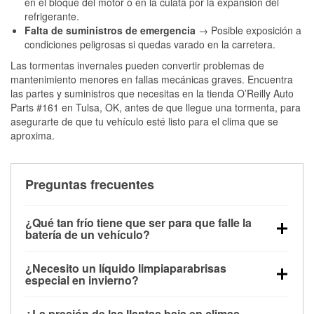
en el bloque del motor o en la culata por la expansión del
refrigerante.
Falta de suministros de emergencia
→ Posible exposición a
condiciones peligrosas si quedas varado en la carretera.
Las tormentas invernales pueden convertir problemas de
mantenimiento menores en fallas mecánicas graves. Encuentra
las partes y suministros que necesitas en la tienda O’Reilly Auto
Parts #161 en Tulsa, OK, antes de que llegue una tormenta, para
asegurarte de que tu vehículo esté listo para el clima que se
aproxima.
Preguntas frecuentes
¿Qué tan frío tiene que ser para que falle la
batería de un vehículo?
La capacidad de la batería comienza a disminuir por
¿Necesito un líquido limpiaparabrisas
debajo de los 32 °F y puede perder hasta la mitad de
especial en invierno?
su potencia de arranque cerca de los 0 °F, lo que
Sí. El líquido limpiaparabrisas para invierno resiste
aumenta la probabilidad de que el vehículo no
¿La presión de las llantas baja en climas