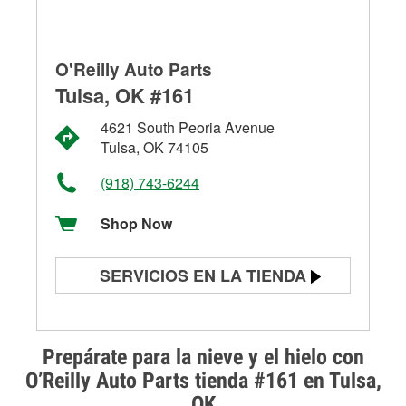
O'Reilly Auto Parts
Tulsa, OK #161
4621 South Peoria Avenue
Tulsa, OK 74105
(918) 743-6244
Shop Now
SERVICIOS EN LA TIENDA
Prueba de batería
Prueba de alternadores y
Prepárate para la nieve y el hielo con
arrancadores
O’Reilly Auto Parts tienda #161 en Tulsa,
OK