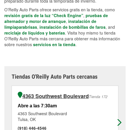
preparado durante toda la temporada de invierno.
O’Reilly Auto Parts ofrece servicios gratis en la tienda, como
revisión gratis de la luz “Check Engine”
,
pruebas de
alternador y motor de arranque
,
instalación de
limpiaparabrisas
,
instalación de bombillas de faros
, and
reciclaje de líquidos y baterías
. Visita hoy mismo tu tienda
O’Reilly Auto Parts más cercana para obtener más información
sobre nuestros
servicios en la tienda
.
Tiendas O'Reilly Auto Parts cercanas
4363 Southwest Boulevard
Tienda 172
Abre a las 7:30am
Ab
4363 Southwest Boulevard
25
Tulsa, OK
Tu
(918) 446-4546
(9