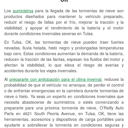
Revisión de la luz "Check Engine"
Los
suministros
para la llegada de las tormentas de nieve son
Reciclaje de baterías y aceite
productos diseñados para mantener tu vehículo preparado,
reducir el riesgo de fallas por el frío, mejorar la tracción y la
Instalación de bombillas de faros
visibilidad, y apoyar el rendimiento de la batería y el motor
Instalación de limpiaparabrisas
durante condiciones invernales severas en Tulsa.
En Tulsa, OK, las tormentas de nieve pueden traer fuertes
Programa de Préstamo de
nevadas, lluvia helada, hielo negro y prolongadas temperaturas
Herramientas
bajo cero. Estas condiciones aumentan la demanda de la batería,
reducen la tracción de las llantas, espesan los fluidos del motor y
Rectificación de tambores y discos de
afectan la visibilidad, lo que eleva el riesgo de averías y
freno
accidentes durante los viajes invernales.
Al
prepararte con anticipación para el clima invernal
, reduces la
Snowstorm Supplies
probabilidad de que el vehículo no arranque, de perder el control
o de enfrentar emergencias en la carretera durante tormentas de
Tornado Supplies
nieve o hielo. Ya seas un experto en condiciones invernales que
Conoce más
necesita abastecerse de suministros, o estés comenzando a
prepararte para una próxima tormenta de nieve, O’Reilly Auto
Parts en 4621 South Peoria Avenue, en Tulsa, OK, tiene las
herramientas, accesorios y dispositivos de carga portátiles para
ayudarte a sobrellevar la tormenta en condiciones seguras y