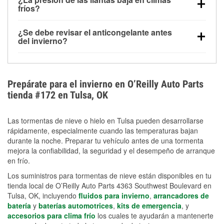
la congelación y ayuda a disolver la sal y la nieve
arranque.
fríos?
derretida en la carretera para mejorar la visibilidad.
Sí. La presión de las llantas normalmente disminuye
¿Se debe revisar el anticongelante antes
alrededor de 1 PSI por cada 10 °F que baja la
del invierno?
temperatura. Puedes obtener más información sobre
Sí. Una mezcla adecuada del anticongelante protege
la baja presión en invierno en nuestro artículo.
el motor contra la congelación, las grietas internas y
el sobrecalentamiento en condiciones de frío
Prepárate para el invierno en O’Reilly Auto Parts
extremo. Aprende cómo comprobar la protección
tienda #172 en Tulsa, OK
anticongelante en nuestra sección How-To.
Las tormentas de nieve o hielo en Tulsa pueden desarrollarse
rápidamente, especialmente cuando las temperaturas bajan
durante la noche. Preparar tu vehículo antes de una tormenta
mejora la confiabilidad, la seguridad y el desempeño de arranque
en frío.
Los suministros para tormentas de nieve están disponibles en tu
tienda local de O’Reilly Auto Parts 4363 Southwest Boulevard en
Tulsa, OK, incluyendo
fluidos para invierno
,
arrancadores de
batería
y
baterías automotrices
,
kits de emergencia
, y
accesorios para clima frío
los cuales te ayudarán a mantenerte