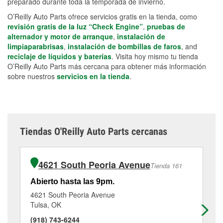
preparado durante toda la temporada de invierno.
O’Reilly Auto Parts ofrece servicios gratis en la tienda, como
revisión gratis de la luz “Check Engine”
,
pruebas de
alternador y motor de arranque
,
instalación de
limpiaparabrisas
,
instalación de bombillas de faros
, and
reciclaje de líquidos y baterías
. Visita hoy mismo tu tienda
O’Reilly Auto Parts más cercana para obtener más información
sobre nuestros
servicios en la tienda
.
Tiendas O'Reilly Auto Parts cercanas
4621 South Peoria Avenue
Tienda 161
Abierto hasta las 9pm.
Ab
4621 South Peoria Avenue
25
Tulsa, OK
Tu
(918) 743-6244
(9