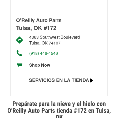
O'Reilly Auto Parts
Tulsa, OK #172
4363 Southwest Boulevard
Tulsa, OK 74107
(918) 446-4546
Shop Now
SERVICIOS EN LA TIENDA
Prueba de batería
Prueba de alternadores y
Prepárate para la nieve y el hielo con
arrancadores
O’Reilly Auto Parts tienda #172 en Tulsa,
OK