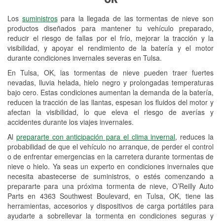
Revisión de la luz "Check Engine"
Los
suministros
para la llegada de las tormentas de nieve son
Reciclaje de baterías y aceite
productos diseñados para mantener tu vehículo preparado,
reducir el riesgo de fallas por el frío, mejorar la tracción y la
Instalación de bombillas de faros
visibilidad, y apoyar el rendimiento de la batería y el motor
Instalación de limpiaparabrisas
durante condiciones invernales severas en Tulsa.
En Tulsa, OK, las tormentas de nieve pueden traer fuertes
Programa de Préstamo de
nevadas, lluvia helada, hielo negro y prolongadas temperaturas
Herramientas
bajo cero. Estas condiciones aumentan la demanda de la batería,
reducen la tracción de las llantas, espesan los fluidos del motor y
Mezcla de pinturas
afectan la visibilidad, lo que eleva el riesgo de averías y
accidentes durante los viajes invernales.
Rectificación de tambores y discos de
Al
prepararte con anticipación para el clima invernal
, reduces la
freno
probabilidad de que el vehículo no arranque, de perder el control
o de enfrentar emergencias en la carretera durante tormentas de
Mangueras hidráulicas a la medida
nieve o hielo. Ya seas un experto en condiciones invernales que
necesita abastecerse de suministros, o estés comenzando a
Snowstorm Supplies
prepararte para una próxima tormenta de nieve, O’Reilly Auto
Parts en 4363 Southwest Boulevard, en Tulsa, OK, tiene las
Tornado Supplies
herramientas, accesorios y dispositivos de carga portátiles para
Conoce más
ayudarte a sobrellevar la tormenta en condiciones seguras y