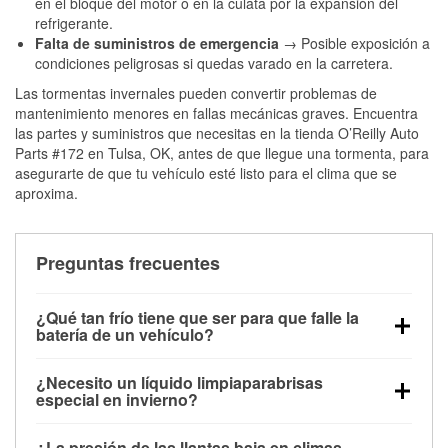
en el bloque del motor o en la culata por la expansión del
refrigerante.
Falta de suministros de emergencia
→ Posible exposición a
condiciones peligrosas si quedas varado en la carretera.
Las tormentas invernales pueden convertir problemas de
mantenimiento menores en fallas mecánicas graves. Encuentra
las partes y suministros que necesitas en la tienda O’Reilly Auto
Parts #172 en Tulsa, OK, antes de que llegue una tormenta, para
asegurarte de que tu vehículo esté listo para el clima que se
aproxima.
Preguntas frecuentes
¿Qué tan frío tiene que ser para que falle la
batería de un vehículo?
La capacidad de la batería comienza a disminuir por
¿Necesito un líquido limpiaparabrisas
debajo de los 32 °F y puede perder hasta la mitad de
especial en invierno?
su potencia de arranque cerca de los 0 °F, lo que
Sí. El líquido limpiaparabrisas para invierno resiste
aumenta la probabilidad de que el vehículo no
¿La presión de las llantas baja en climas