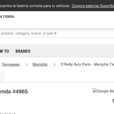
cuentra la batería correcta para tu vehículo.
Compra baterías SuperSta
LA TIENDA
W TO
BRANDS
Tennessee
Memphis
O'Reilly Auto Parts - Memphis T
ienda #4965