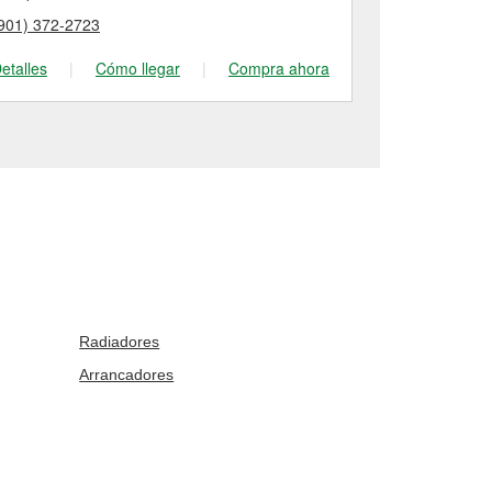
901) 372-2723
(901) 682-88
etalles
|
Cómo llegar
|
Compra ahora
Detalles
|
Radiadores
Arrancadores