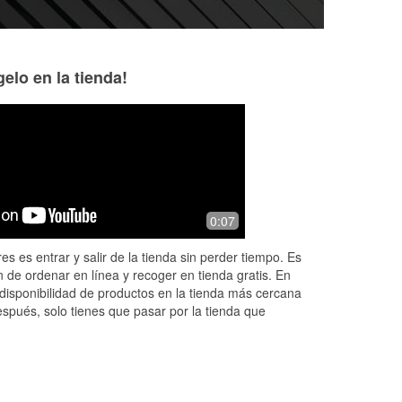
elo en la tienda!
C J
Nick Mason
6 months ago
7 months ago
er
Jeremiah was so sweet he helped me
The service was gr
0:07
and my son for a long time…he was
patient and he didn’t show not one
es es entrar y salir de la tienda sin perder tiempo. Es
 lot
sign of frustration:) thank u Jeremiah
 de ordenar en línea y recoger en tienda gratis. En
ur
...
Read More
disponibilidad de productos en la tienda más cercana
espués, solo tienes que pasar por la tienda que