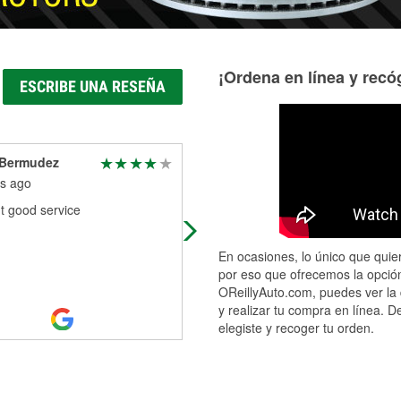
¡Ordena en línea y recóg
ESCRIBE UNA RESEÑA
 Bermudez
Marc Green
s ago
6 months ago
t good service
Entire staff has exceptional custom
service and the manager (can't
remember the lady's name) is also
En ocasiones, lo único que quier
amazing. My car had trouble on the
por eso que ofrecemos la opción
and
...
Read More
OReillyAuto.com, puedes ver la 
y realizar tu compra en línea. D
elegiste y recoger tu orden.