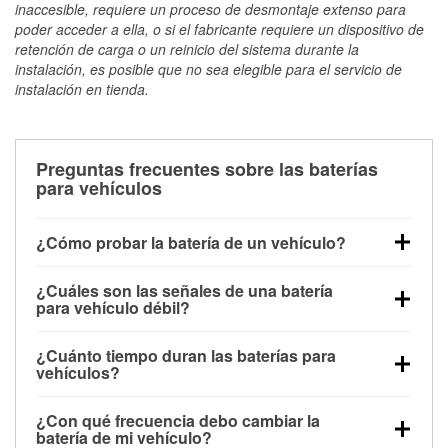
inaccesible, requiere un proceso de desmontaje extenso para
poder acceder a ella, o si el fabricante requiere un dispositivo de
retención de carga o un reinicio del sistema durante la
instalación, es posible que no sea elegible para el servicio de
instalación en tienda.
Preguntas frecuentes sobre las baterías
para vehículos
¿Cómo probar la batería de un vehículo?
Puedes probar la batería de un vehículo de varias
¿Cuáles son las señales de una batería
maneras. El método más rápido es utilizar un
para vehículo débil?
multímetro: con el vehículo apagado, conecta los
Una batería débil suele dar algunas señales de
cables a las terminales de la batería y verifica el
¿Cuánto tiempo duran las baterías para
advertencia. Un arranque lento del motor, faros
voltaje: una batería en buen estado y totalmente
vehículos?
tenues, chasquidos al girar la llave o luces de
cargada debería indicar unos 12.6 voltios. Es
La mayoría de las baterías para vehículos duran
advertencia en el tablero pueden ser indicaciones de
importante saber que las baterías descargadas a
¿Con qué frecuencia debo cambiar la
entre 3 y 5 años. La duración exacta depende de los
que la batería tiene una potencia de carga débil.
veces pueden mostrar una carga completa, y un
batería de mi vehículo?