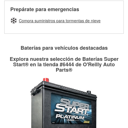
cerca de una de nuestras más de 1400 tiendas O'Reilly
medirán tus tambores o discos para determinar si pueden
Auto Parts que ofrecen este servicio, trae la manguera
Más información sobre el Programa de Préstamo de
ser rectificados con seguridad. Si tus tambores o discos no
Prepárate para emergencias
averiada o determina los acoplamientos y la longitud
Herramientas de O'Reilly
pueden ser reutilizados, podemos ayudarte a encontrar las
adecuados para que te construyamos una nueva. O'Reilly
partes de reemplazo correctas para tu reparación.
Compra suministros para tormentas de nieve
Auto Parts tiene las mangueras y los acoples adecuados
Rectificación de tambores y discos de freno
para reparar el sistema hidráulico de tu maquinaria
agrícola o de construcción.
Más información acerca del servicio de mangueras
Baterías para vehículos destacadas
hidráulicas a la medida en tu tienda local
Explora nuestra selección de Baterías Super
Start® en la tienda #6444 de O'Reilly Auto
Parts®