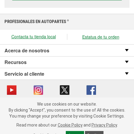
PROFESIONALES EN AUTOPARTES
®
Contacta tu tienda local
Estatus de tu orden
Acerca de nosotros
Recursos
Servicio al cliente
We use cookies on our website.
Copyright © 2008-2026 O’Reilly Auto Parts v OST_3.2.0.0.729 (3) cv1361
We use cookies on our website. By clicking "Accept", you consent
By clicking "Accept", you consent to the use of All the cookies.
catalog_main
to the use of All the cookies.
You may change your preference by visiting Cookie Settings.
You may change your preference by visiting Cookie Settings.
Política de privacidad
Ley de transparencia en las cadenas de suministro
Read more about our
Read more about our
Cookie Policy
Cookie Policy
and
and
Privacy Policy
Privacy Policy
.
.
de California