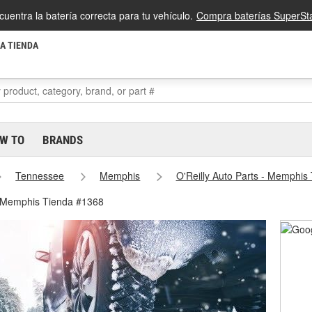
cuentra la batería correcta para tu vehículo.
Compra baterías SuperSta
LA TIENDA
W TO
BRANDS
Tennessee
Memphis
O'Reilly Auto Parts - Memphis
- Memphis Tienda #1368