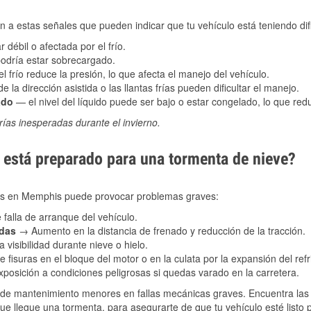
 a estas señales que pueden indicar que tu vehículo está teniendo difi
 débil o afectada por el frío.
podría estar sobrecargado.
l frío reduce la presión, lo que afecta el manejo del vehículo.
e la dirección asistida o las llantas frías pueden dificultar el manejo.
ado
— el nivel del líquido puede ser bajo o estar congelado, lo que reduc
ías inesperadas durante el invierno.
está preparado para una tormenta de nieve?
ales en Memphis puede provocar problemas graves:
 falla de arranque del vehículo.
adas
→ Aumento en la distancia de frenado y reducción de la tracción.
 visibilidad durante nieve o hielo.
 fisuras en el bloque del motor o en la culata por la expansión del refr
posición a condiciones peligrosas si quedas varado en la carretera.
de mantenimiento menores en fallas mecánicas graves. Encuentra las p
e llegue una tormenta, para asegurarte de que tu vehículo esté listo 