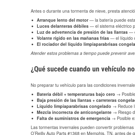
Antes o durante una tormenta de nieve, presta atención
Arranque lento del motor
— la batería puede estar
Luces delanteras débiles
— el sistema eléctrico 
Luz de advertencia de presión de las llantas
— e
Volante rígido en las mañanas frías
— el líquido d
El rociador del líquido limpiaparabrisas congel
Atender estos problemas a tiempo puede prevenir aver
¿Qué sucede cuando un vehículo no 
No preparar tu vehículo para las condiciones invern
Batería débil + temperaturas bajo cero
→ Posible
Baja presión de las llantas + carreteras congel
Líquido limpiaparabrisas congelado
→ Reduce la
Mezcla incorrecta de anticongelante
→ Riesgo de
Falta de suministros de emergencia
→ Posible ex
Las tormentas invernales pueden convertir problemas 
O’Reilly Auto Parts #1368 en Memphis, TN, antes de qu