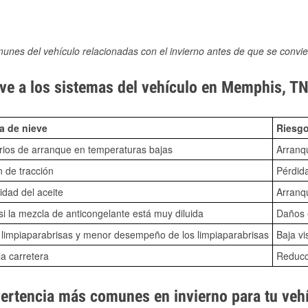
munes del vehículo relacionadas con el invierno antes de que se convie
ve a los sistemas del vehículo en Memphis, T
a de nieve
Riesgo
ios de arranque en temperaturas bajas
Arranq
n de tracción
Pérdida
idad del aceite
Arranqu
i la mezcla de anticongelante está muy diluida
Daños e
o limpiaparabrisas y menor desempeño de los limpiaparabrisas
Baja vi
la carretera
Reducci
vertencia más comunes en invierno para tu veh