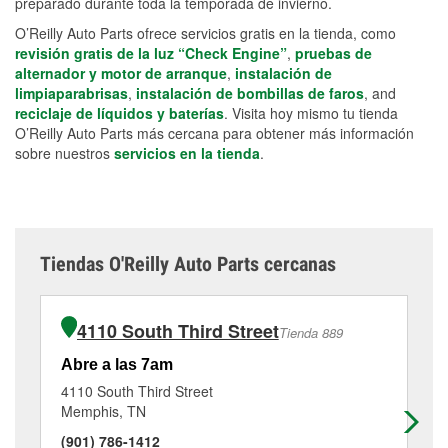
preparado durante toda la temporada de invierno.
O’Reilly Auto Parts ofrece servicios gratis en la tienda, como
revisión gratis de la luz “Check Engine”
,
pruebas de
alternador y motor de arranque
,
instalación de
limpiaparabrisas
,
instalación de bombillas de faros
, and
reciclaje de líquidos y baterías
. Visita hoy mismo tu tienda
O’Reilly Auto Parts más cercana para obtener más información
sobre nuestros
servicios en la tienda
.
Tiendas O'Reilly Auto Parts cercanas
4110 South Third Street
Tienda 889
Abre a las 7am
Ab
4110 South Third Street
79
Memphis, TN
So
(901) 786-1412
(6