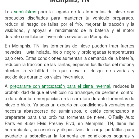
Revisión de la luz "Check Engine"
Los
suministros
para la llegada de las tormentas de nieve son
Reciclaje de baterías y aceite
productos diseñados para mantener tu vehículo preparado,
reducir el riesgo de fallas por el frío, mejorar la tracción y la
Instalación de bombillas de faros
visibilidad, y apoyar el rendimiento de la batería y el motor
Instalación de limpiaparabrisas
durante condiciones invernales severas en Memphis.
En Memphis, TN, las tormentas de nieve pueden traer fuertes
Programa de Préstamo de
nevadas, lluvia helada, hielo negro y prolongadas temperaturas
Herramientas
bajo cero. Estas condiciones aumentan la demanda de la batería,
reducen la tracción de las llantas, espesan los fluidos del motor y
Rectificación de tambores y discos de
afectan la visibilidad, lo que eleva el riesgo de averías y
freno
accidentes durante los viajes invernales.
Al
prepararte con anticipación para el clima invernal
, reduces la
Snowstorm Supplies
probabilidad de que el vehículo no arranque, de perder el control
o de enfrentar emergencias en la carretera durante tormentas de
Conoce más
nieve o hielo. Ya seas un experto en condiciones invernales que
necesita abastecerse de suministros, o estés comenzando a
prepararte para una próxima tormenta de nieve, O’Reilly Auto
Parts en 4550 Elvis Presley Blvd, en Memphis, TN, tiene las
herramientas, accesorios y dispositivos de carga portátiles para
ayudarte a sobrellevar la tormenta en condiciones seguras y