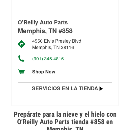
O'Reilly Auto Parts
Memphis, TN #858
4550 Elvis Presley Blvd
Memphis, TN 38116
(901) 345-4816
Shop Now
SERVICIOS EN LA TIENDA
Prueba de batería
Prueba de alternadores y
Prepárate para la nieve y el hielo con
arrancadores
O’Reilly Auto Parts tienda #858 en
Memphis, TN