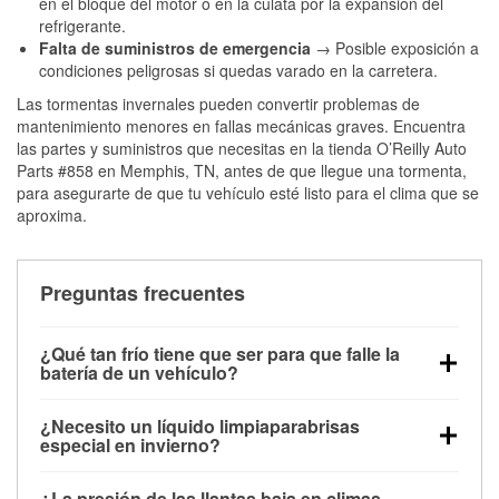
en el bloque del motor o en la culata por la expansión del
refrigerante.
Falta de suministros de emergencia
→ Posible exposición a
condiciones peligrosas si quedas varado en la carretera.
Las tormentas invernales pueden convertir problemas de
mantenimiento menores en fallas mecánicas graves. Encuentra
las partes y suministros que necesitas en la tienda O’Reilly Auto
Parts #858 en Memphis, TN, antes de que llegue una tormenta,
para asegurarte de que tu vehículo esté listo para el clima que se
aproxima.
Preguntas frecuentes
¿Qué tan frío tiene que ser para que falle la
batería de un vehículo?
La capacidad de la batería comienza a disminuir por
¿Necesito un líquido limpiaparabrisas
debajo de los 32 °F y puede perder hasta la mitad de
especial en invierno?
su potencia de arranque cerca de los 0 °F, lo que
Sí. El líquido limpiaparabrisas para invierno resiste
aumenta la probabilidad de que el vehículo no
¿La presión de las llantas baja en climas