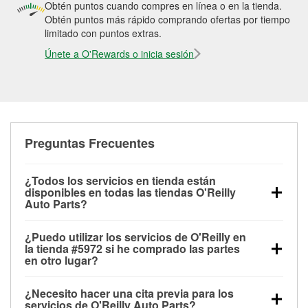
Obtén puntos cuando compres en línea o en la tienda.
Obtén puntos más rápido comprando ofertas por tiempo
limitado con puntos extras.
Únete a O'Rewards o inicia sesión
Preguntas Frecuentes
¿Todos los servicios en tienda están
disponibles en todas las tiendas O'Reilly
Auto Parts?
Todos los servicios gratuitos de tienda, incluyendo
¿Puedo utilizar los servicios de O'Reilly en
las pruebas de batería, pruebas de alternador y
la tienda #5972 si he comprado las partes
motor de arranque, revisión de la luz “Check Engine”
en otro lugar?
con O'Reilly VeriScan® e instalación de
Puedes solicitar la mayoría de los servicios en tienda
limpiaparabrisas o bombillas, están disponibles en
¿Necesito hacer una cita previa para los
de O'Reilly Auto Parts que estén disponibles en la
todas las tiendas O'Reilly Auto Parts. La tienda
servicios de O'Reilly Auto Parts?