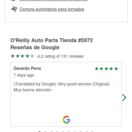
Más información sobre el Programa de Préstamo de
ser rectificados con seguridad. Si tus tambores o discos no
Herramientas de O'Reilly
pueden ser reutilizados, podemos ayudarte a encontrar las
Compra suministros para tornados
partes de reemplazo correctas para tu reparación.
Rectificación de tambores y discos de freno
O'Reilly Auto Parts Tienda #5972
Reseñas de Google
4.2 rating of 131 reviews
Gerardo Pena
Je
7 days ago
25 
(Translated by Google) Very good service (Original)
The
Muy buena atención
who