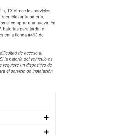
in, TX ofrece los servicios
 reemplazar tu batería,
ulos al comprar una nueva. Ya
 baterías para jardín o
s en la tienda #493 de
dificultad de acceso al
i la batería del vehículo es
e requiere un dispositivo de
ra el servicio de instalación
ilizar un multímetro:
voltaje: una batería en