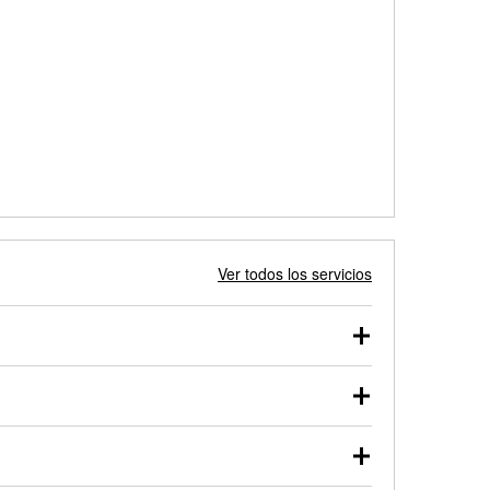
Ver todos los servicios
 autos, camionetas, SUVs, vehículos comerciales y
 probarse dentro o fuera del vehículo y cargarse en
uno de nuestros profesionales te ayudará a encontrar
otor de arranque o alternador. Lleva tu vehículo a tu
y arranque en el estacionamiento, o desmonta el
rueben.