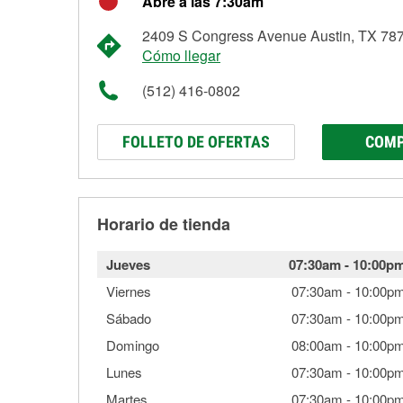
Abre a las 7:30am
2409 S Congress Avenue Austin, TX 78
Cómo llegar
(512) 416-0802
FOLLETO DE OFERTAS
COMP
Horario de tienda
Jueves
07:30am
-
10:00p
Viernes
07:30am
-
10:00p
Sábado
07:30am
-
10:00p
Domingo
08:00am
-
10:00p
Lunes
07:30am
-
10:00p
Martes
07:30am
-
10:00p