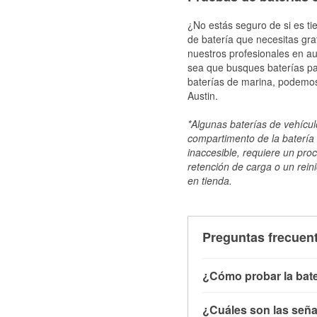
¿No estás seguro de si es ti
de batería que necesitas gra
nuestros profesionales en au
sea que busques baterías par
baterías de marina, podemos
Austin.
*Algunas baterías de vehículo
compartimento de la batería 
inaccesible, requiere un pro
retención de carga o un reini
en tienda.
Preguntas frecuent
¿Cómo probar la bate
Puedes probar la bater
¿Cuáles son las señal
con el vehículo apagado