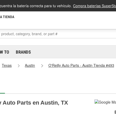
cuentra la batería correcta para tu vehículo.
Compra baterías SuperSta
LA TIENDA
W TO
BRANDS
Texas
Austin
O'Reilly Auto Parts - Austin Tienda #493
y Auto Parts en Austin, TX