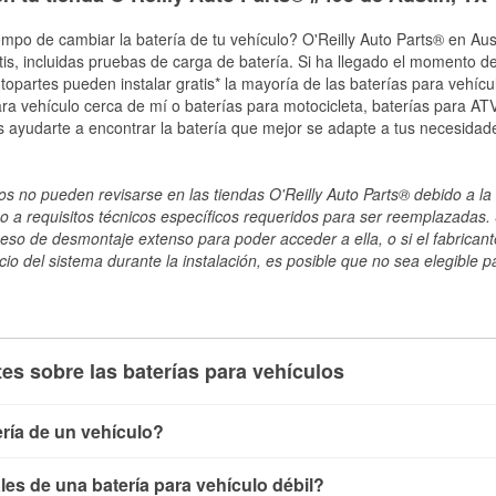
empo de cambiar la batería de tu vehículo? O'Reilly Auto Parts® en Aust
tis, incluidas pruebas de carga de batería. Si ha llegado el momento de
topartes pueden instalar gratis* la mayoría de las baterías para vehíc
a vehículo cerca de mí o baterías para motocicleta, baterías para ATV,
 ayudarte a encontrar la batería que mejor se adapte a tus necesidade
s no pueden revisarse en las tiendas O'Reilly Auto Parts® debido a la 
o a requisitos técnicos específicos requeridos para ser reemplazadas. S
ceso de desmontaje extenso para poder acceder a ella, o si el fabricant
cio del sistema durante la instalación, es posible que no sea elegible pa
es sobre las baterías para vehículos
ría de un vehículo?
ía de un vehículo de varias maneras. El método más rápido es ut
es de una batería para vehículo débil?
, conecta los cables a las terminales de la batería y verifica el 