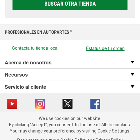
correcta para tu vehículo y presupuesto.
BUSCAR OTRA TIENDA
PROFESIONALES EN AUTOPARTES
®
Contacta tu tienda local
Estatus de tu orden
Acerca de nosotros
Recursos
Servicio al cliente
We use cookies on our website.
Copyright © 2008-2026 O’Reilly Auto Parts v OST_3.2.0.0.729 (3) cv1361
We use cookies on our website. By clicking "Accept", you consent
By clicking "Accept", you consent to the use of All the cookies.
catalog_main
to the use of All the cookies.
You may change your preference by visiting Cookie Settings.
You may change your preference by visiting Cookie Settings.
Política de privacidad
Ley de transparencia en las cadenas de suministro