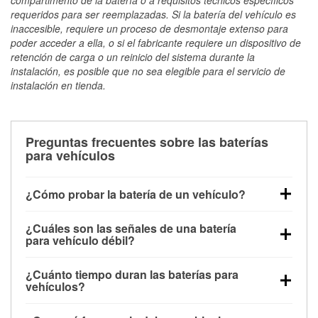
requeridos para ser reemplazadas. Si la batería del vehículo es
inaccesible, requiere un proceso de desmontaje extenso para
poder acceder a ella, o si el fabricante requiere un dispositivo de
retención de carga o un reinicio del sistema durante la
instalación, es posible que no sea elegible para el servicio de
instalación en tienda.
Preguntas frecuentes sobre las baterías
para vehículos
¿Cómo probar la batería de un vehículo?
Puedes probar la batería de un vehículo de varias
¿Cuáles son las señales de una batería
maneras. El método más rápido es utilizar un
para vehículo débil?
multímetro: con el vehículo apagado, conecta los
Una batería débil suele dar algunas señales de
cables a las terminales de la batería y verifica el
¿Cuánto tiempo duran las baterías para
advertencia. Un arranque lento del motor, faros
voltaje: una batería en buen estado y totalmente
vehículos?
tenues, chasquidos al girar la llave o luces de
cargada debería indicar unos 12.6 voltios. Es
La mayoría de las baterías para vehículos duran
advertencia en el tablero pueden ser indicaciones de
importante saber que las baterías descargadas a