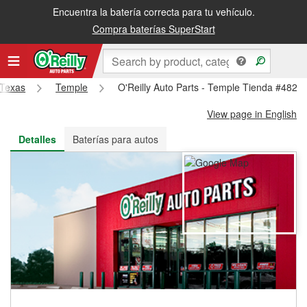
Encuentra la batería correcta para tu vehículo.
Recibe tu orden gratis al día siguiente o recógela en la tienda
Compra baterías SuperStart
Texas
Temple
O'Reilly Auto Parts - Temple Tienda #482
View page in English
Detalles
Baterías para autos