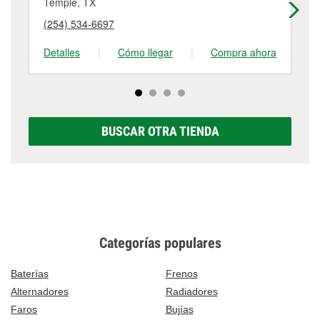
más detalles, contáctanos al
(254) 771-2677
o
Temple, TX
Te
puede variar según la tienda. Contacta o visita la
visítanos en 1720 H K Dodgen Loop Sw, Temple, TX.
(254) 534-6697
(2
tienda #482 para obtener más información.
Detalles
|
Cómo llegar
|
Compra ahora
De
BUSCAR OTRA TIENDA
Categorías populares
Baterías
Frenos
Alternadores
Radiadores
Faros
Bujías