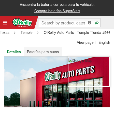
Encuentra la batería correcta para tu vehículo.
Recibe tu orden gratis al día siguiente o recógela en la tienda
Compra baterías SuperStart
Texas
Temple
O'Reilly Auto Parts - Temple Tienda #5660
View page in English
Detalles
Baterías para autos