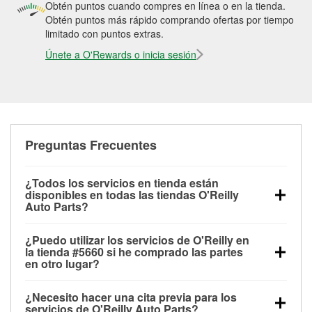
Obtén puntos cuando compres en línea o en la tienda.
Obtén puntos más rápido comprando ofertas por tiempo
limitado con puntos extras.
Únete a O'Rewards o inicia sesión
Preguntas Frecuentes
¿Todos los servicios en tienda están
disponibles en todas las tiendas O'Reilly
Auto Parts?
Todos los servicios gratuitos de tienda, incluyendo
¿Puedo utilizar los servicios de O'Reilly en
las pruebas de batería, pruebas de alternador y
la tienda #5660 si he comprado las partes
motor de arranque, revisión de la luz “Check Engine”
en otro lugar?
con O'Reilly VeriScan® e instalación de
Puedes solicitar la mayoría de los servicios en tienda
limpiaparabrisas o bombillas, están disponibles en
¿Necesito hacer una cita previa para los
de O'Reilly Auto Parts que estén disponibles en la
todas las tiendas O'Reilly Auto Parts. La tienda
servicios de O'Reilly Auto Parts?