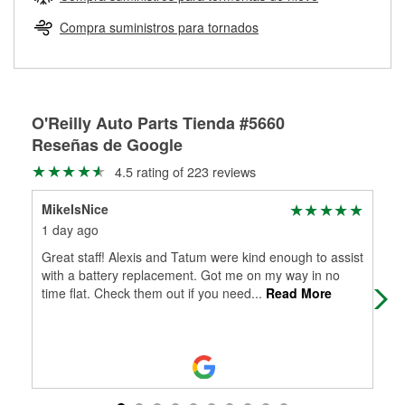
Más información sobre el Programa de Préstamo de
ser rectificados con seguridad. Si tus tambores o discos no
Herramientas de O'Reilly
pueden ser reutilizados, podemos ayudarte a encontrar las
Compra suministros para tornados
partes de reemplazo correctas para tu reparación.
Rectificación de tambores y discos de freno
O'Reilly Auto Parts Tienda #5660
Reseñas de Google
4.5 rating of 223 reviews
MikeIsNice
Col
1 day ago
1 m
Great staff! Alexis and Tatum were kind enough to assist
Hug
with a battery replacement. Got me on my way in no
muc
time flat. Check them out if you need
...
Read More
the