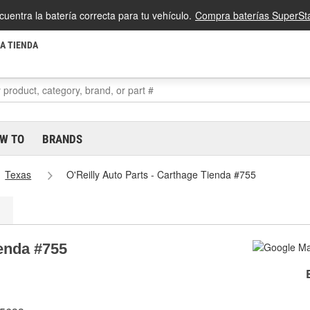
cuentra la batería correcta para tu vehículo.
Compra baterías SuperSta
LA TIENDA
W TO
BRANDS
Texas
O'Reilly Auto Parts - Carthage Tienda #755
ienda #755