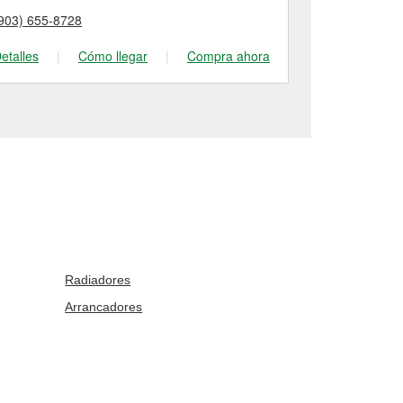
903) 655-8728
(936) 598-90
etalles
|
Cómo llegar
|
Compra ahora
Detalles
|
Radiadores
Arrancadores