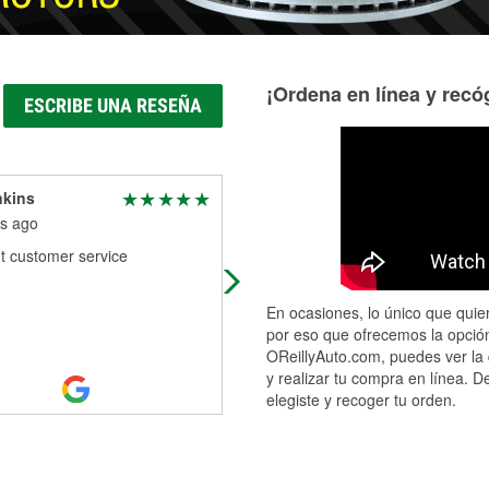
¡Ordena en línea y recóg
ESCRIBE UNA RESEÑA
nkins
Kandi Downing
s ago
5 months ago
t customer service
Keith is my go to guy for everything
En ocasiones, lo único que quier
por eso que ofrecemos la opción
OReillyAuto.com, puedes ver la 
y realizar tu compra en línea. D
elegiste y recoger tu orden.