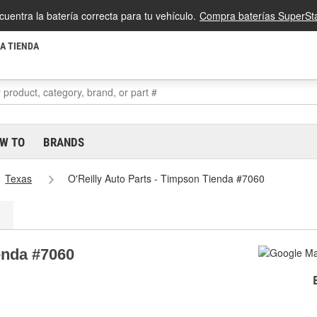
cuentra la batería correcta para tu vehículo.
Compra baterías SuperSta
LA TIENDA
W TO
BRANDS
Texas
O'Reilly Auto Parts - Timpson Tienda #7060
enda #7060