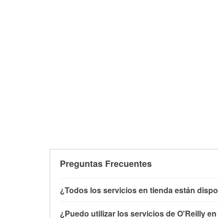
Preguntas Frecuentes
¿Todos los servicios en tienda están dispo
Todos los servicios gratuitos de tienda, inclu
¿Puedo utilizar los servicios de O'Reilly e
con O'Reilly VeriScan® e instalación de limpi