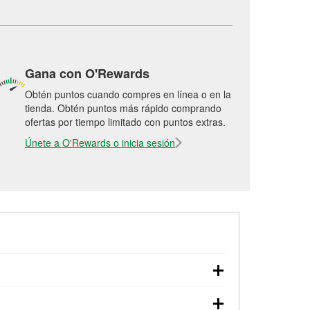
Gana con O'Rewards
Obtén puntos cuando compres en línea o en la
tienda. Obtén puntos más rápido comprando
ofertas por tiempo limitado con puntos extras.
Únete a O'Rewards o inicia sesión
arranque, revisión de la luz “Check Engine”
O'Reilly Auto Parts. La tienda O'Reilly #7060