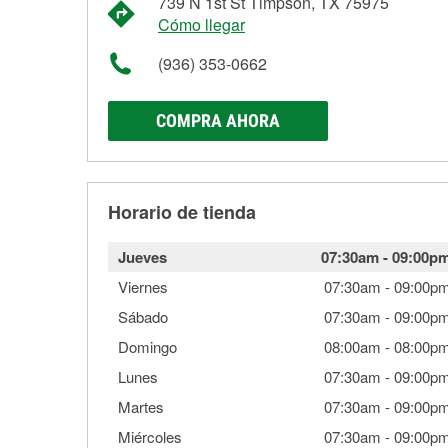
739 N 1st St Timpson, TX 75975
Cómo llegar
(936) 353-0662
COMPRA AHORA
Horario de tienda
Jueves
07:30am
-
09:00p
Viernes
07:30am
-
09:00p
Sábado
07:30am
-
09:00p
Domingo
08:00am
-
08:00p
Lunes
07:30am
-
09:00p
Martes
07:30am
-
09:00p
Miércoles
07:30am
-
09:00p