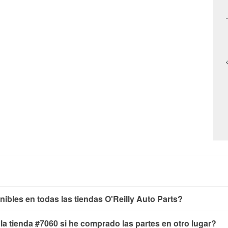
nibles en todas las tiendas O'Reilly Auto Parts?
yendo las pruebas de batería, pruebas de alternador y motor de 
n la tienda #7060 si he comprado las partes en otro lugar?
aparabrisas o bombillas, están disponibles en todas las tiendas 