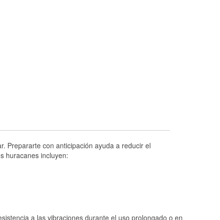
Prueba de alternadores y arrancadores
Revisión de la luz "Check Engine"
Reciclaje de baterías y aceite
Instalación de bombillas de faros
Instalación de limpiaparabrisas
Programa de Préstamo de Herramientas
Rectificación de tambores y discos de
freno
Hurricane Supplies
Snowstorm Supplies
. Prepararte con anticipación ayuda a reducir el
os huracanes incluyen:
Tornado Supplies
Conoce más
istencia a las vibraciones durante el uso prolongado o en