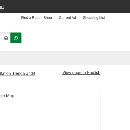
rt
Find a Repair Shop
Current Ad
Shopping List
View page in English
 Station Tienda #434