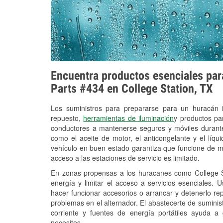
Encuentra productos esenciales para
Parts #434 en College Station, TX
Los suministros para prepararse para un huracán
repuesto,
herramientas de iluminación
y productos pa
conductores a mantenerse seguros y móviles durante
como el aceite de motor, el anticongelante y el líq
vehículo en buen estado garantiza que funcione de m
acceso a las estaciones de servicio es limitado.
En zonas propensas a los huracanes como College St
energía y limitar el acceso a servicios esenciales. 
hacer funcionar accesorios o arrancar y detenerlo re
problemas en el alternador. El abastecerte de sumini
corriente y fuentes de energía portátiles ayuda a
necesites.