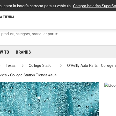
cuentra la batería correcta para tu vehículo.
Compra baterías SuperSta
LA TIENDA
W TO
BRANDS
Texas
College Station
O'Reilly Auto Parts - College
fones - College Station Tienda #434