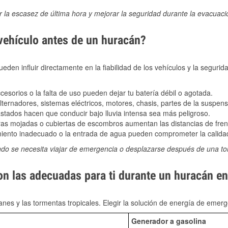
ir la escasez de última hora y mejorar la seguridad durante la evacuac
 vehículo antes de un huracán?
den influir directamente en la fiabilidad de los vehículos y la segurid
sorios o la falta de uso pueden dejar tu batería débil o agotada.
ernadores, sistemas eléctricos, motores, chasis, partes de la suspens
stados hacen que conducir bajo lluvia intensa sea más peligroso.
as mojadas o cubiertas de escombros aumentan las distancias de frena
ento inadecuado o la entrada de agua pueden comprometer la calidad
ndo se necesita viajar de emergencia o desplazarse después de una t
on las adecuadas para ti durante un huracán en
nes y las tormentas tropicales. Elegir la solución de energía de eme
Generador a gasolina