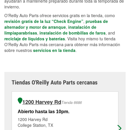
ayudarán a mantenerte preparado durante toda la temporada de
invierno.
O’Reilly Auto Parts ofrece servicios gratis en la tienda, como
revisión gratis de la luz “Check Engine”
,
pruebas de
alternador y motor de arranque
,
instalación de
limpiaparabrisas
,
instalación de bombillas de faros
, and
reciclaje de líquidos y baterías
. Visita hoy mismo tu tienda
O’Reilly Auto Parts más cercana para obtener más información
sobre nuestros
servicios en la tienda
.
Tiendas O'Reilly Auto Parts cercanas
1200 Harvey Rd
Tienda 6686
Abierto hasta las 10pm.
Ab
1200 Harvey Rd
17
College Station, TX
Br