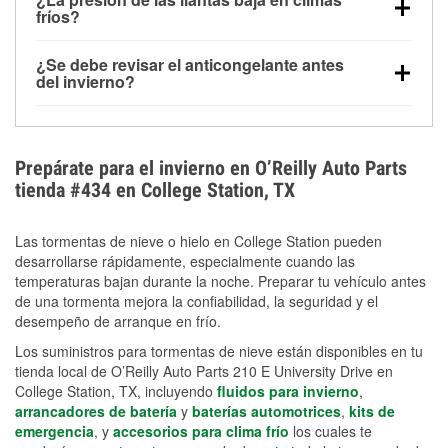
la congelación y ayuda a disolver la sal y la nieve
arranque.
fríos?
derretida en la carretera para mejorar la visibilidad.
Sí. La presión de las llantas normalmente disminuye
¿Se debe revisar el anticongelante antes
alrededor de 1 PSI por cada 10 °F que baja la
del invierno?
temperatura. Puedes obtener más información sobre
Sí. Una mezcla adecuada del anticongelante protege
la baja presión en invierno en nuestro artículo.
el motor contra la congelación, las grietas internas y
el sobrecalentamiento en condiciones de frío
Prepárate para el invierno en O’Reilly Auto Parts
extremo. Aprende cómo comprobar la protección
tienda #434 en College Station, TX
anticongelante en nuestra sección How-To.
Las tormentas de nieve o hielo en College Station pueden
desarrollarse rápidamente, especialmente cuando las
temperaturas bajan durante la noche. Preparar tu vehículo antes
de una tormenta mejora la confiabilidad, la seguridad y el
desempeño de arranque en frío.
Los suministros para tormentas de nieve están disponibles en tu
tienda local de O’Reilly Auto Parts 210 E University Drive en
College Station, TX, incluyendo
fluidos para invierno
,
arrancadores de batería
y
baterías automotrices
,
kits de
emergencia
, y
accesorios para clima frío
los cuales te