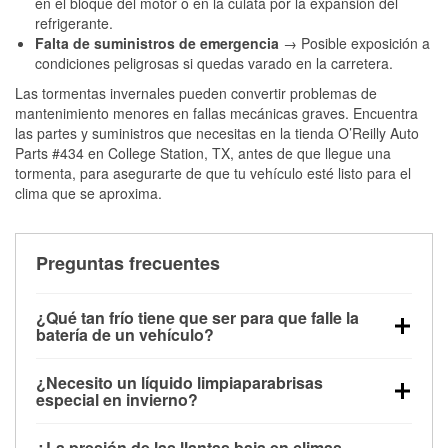
en el bloque del motor o en la culata por la expansión del
refrigerante.
Falta de suministros de emergencia
→ Posible exposición a
condiciones peligrosas si quedas varado en la carretera.
Las tormentas invernales pueden convertir problemas de
mantenimiento menores en fallas mecánicas graves. Encuentra
las partes y suministros que necesitas en la tienda O’Reilly Auto
Parts #434 en College Station, TX, antes de que llegue una
tormenta, para asegurarte de que tu vehículo esté listo para el
clima que se aproxima.
Preguntas frecuentes
¿Qué tan frío tiene que ser para que falle la
batería de un vehículo?
La capacidad de la batería comienza a disminuir por
¿Necesito un líquido limpiaparabrisas
debajo de los 32 °F y puede perder hasta la mitad de
especial en invierno?
su potencia de arranque cerca de los 0 °F, lo que
Sí. El líquido limpiaparabrisas para invierno resiste
aumenta la probabilidad de que el vehículo no
¿La presión de las llantas baja en climas