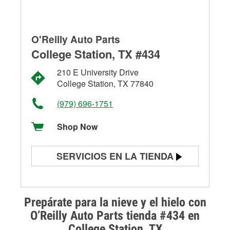
O'Reilly Auto Parts
College Station, TX #434
210 E University Drive
College Station, TX 77840
(979) 696-1751
Shop Now
SERVICIOS EN LA TIENDA
Prueba de batería
Prueba de alternadores y
Prepárate para la nieve y el hielo con
arrancadores
O’Reilly Auto Parts tienda #434 en
College Station, TX