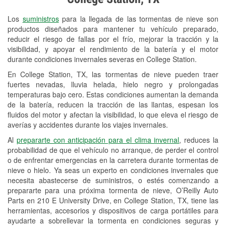
Revisión de la luz "Check Engine"
Los
suministros
para la llegada de las tormentas de nieve son
Reciclaje de baterías y aceite
productos diseñados para mantener tu vehículo preparado,
reducir el riesgo de fallas por el frío, mejorar la tracción y la
Instalación de bombillas de faros
visibilidad, y apoyar el rendimiento de la batería y el motor
Instalación de limpiaparabrisas
durante condiciones invernales severas en College Station.
En College Station, TX, las tormentas de nieve pueden traer
Programa de Préstamo de
fuertes nevadas, lluvia helada, hielo negro y prolongadas
Herramientas
temperaturas bajo cero. Estas condiciones aumentan la demanda
de la batería, reducen la tracción de las llantas, espesan los
Rectificación de tambores y discos de
fluidos del motor y afectan la visibilidad, lo que eleva el riesgo de
freno
averías y accidentes durante los viajes invernales.
Al
prepararte con anticipación para el clima invernal
, reduces la
Hurricane Supplies
probabilidad de que el vehículo no arranque, de perder el control
o de enfrentar emergencias en la carretera durante tormentas de
Snowstorm Supplies
nieve o hielo. Ya seas un experto en condiciones invernales que
necesita abastecerse de suministros, o estés comenzando a
Tornado Supplies
prepararte para una próxima tormenta de nieve, O’Reilly Auto
Conoce más
Parts en 210 E University Drive, en College Station, TX, tiene las
herramientas, accesorios y dispositivos de carga portátiles para
ayudarte a sobrellevar la tormenta en condiciones seguras y