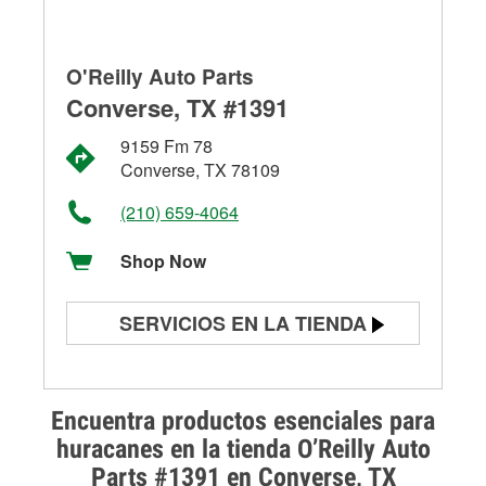
O'Reilly Auto Parts
Converse, TX #1391
9159 Fm 78
Converse, TX 78109
(210) 659-4064
Shop Now
SERVICIOS EN LA TIENDA
Prueba de batería
Prueba de alternadores y
Encuentra productos esenciales para
arrancadores
huracanes en la tienda O’Reilly Auto
Parts #1391 en Converse, TX
Revisión de la luz "Check Engine"