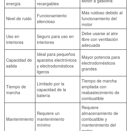
Motor a gasolina
energía
recargables
Más ruidoso debido al
Funcionamiento
Nivel de ruido
funcionamiento del
silencioso
motor
Debe usarse al aire
Uso en
Seguro para uso en
libre con ventilación
interiores
interiores
adecuada
Ideal para pequeños
Mayor potencia para
Capacidad de
aparatos electrónicos
electrodomésticos
salida
y electrodomésticos
grandes
ligeros
Tiempo de marcha
Limitado por la
Tiempo de
ampliada con
capacidad de la
marcha
reabastecimiento de
batería
combustible
Requiere
Requiere un
almacenamiento de
Mantenimiento
mantenimiento
combustible y
mínimo
mantenimiento del
motor