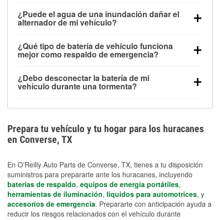
Una batería completamente cargada puede
¿Puede el agua de una inundación dañar el
alimentar pequeños accesorios durante un tiempo
alternador de mi vehículo?
limitado, pero el uso repetido sin conducir el vehículo
Sí. Los alternadores suelen estar montados en la
puede descargarla rápidamente. Se recomienda
¿Qué tipo de batería de vehículo funciona
parte baja del compartimento del motor y pueden
contar con un equipo de carga de respaldo para
mejor como respaldo de emergencia?
dañarse si se sumergen, lo que puede provocar una
cortes prolongados.
Las baterías AGM y marinas se usan comúnmente
falla en el sistema de carga y que la batería se agote
¿Debo desconectar la batería de mi
para aplicaciones de ciclo profundo porque son
días después de la exposición.
vehículo durante una tormenta?
selladas, resistentes a las vibraciones y más
Desconectarla puede ayudar a prevenir ciertas
adecuadas para ciclos repetidos de descarga
sobrecargas eléctricas, pero no te protegerá contra
profunda y recarga.
los daños por inundación. Evitar el agua estancada y
Prepara tu vehículo y tu hogar para los huracanes
preparar opciones de carga de respaldo son
en Converse, TX
medidas de protección más efectivas.
En O’Reilly Auto Parts de Converse, TX, tienes a tu disposición
suministros para prepararte ante los huracanes, incluyendo
baterías de respaldo
,
equipos de energía portátiles
,
herramientas de iluminación
,
líquidos para automotrices
, y
accesorios de emergencia
. Prepararte con anticipación ayuda a
reducir los riesgos relacionados con el vehículo durante