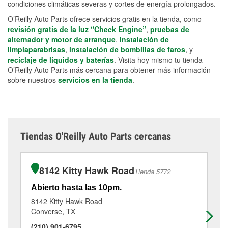
condiciones climáticas severas y cortes de energía prolongados.
O’Reilly Auto Parts ofrece servicios gratis en la tienda, como
revisión gratis de la luz “Check Engine”
,
pruebas de
alternador y motor de arranque
,
instalación de
limpiaparabrisas
,
instalación de bombillas de faros
, y
reciclaje de líquidos y baterías
. Visita hoy mismo tu tienda
O’Reilly Auto Parts más cercana para obtener más información
sobre nuestros
servicios en la tienda
.
Tiendas O'Reilly Auto Parts cercanas
8142 Kitty Hawk Road
Tienda 5772
Abierto hasta las 10pm.
Ab
8142 Kitty Hawk Road
15
Converse, TX
Uni
(210) 901-6795
(2