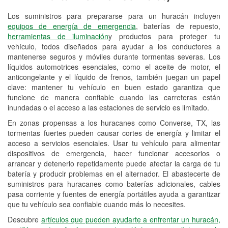
Los suministros para prepararse para un huracán incluyen
Reciclaje de baterías y aceite
equipos de energía de emergencia
, baterías de repuesto,
herramientas de iluminación
y productos para proteger tu
Instalación de bombillas de faros
vehículo, todos diseñados para ayudar a los conductores a
Instalación de limpiaparabrisas
mantenerse seguros y móviles durante tormentas severas. Los
líquidos automotrices esenciales, como el aceite de motor, el
Programa de Préstamo de
anticongelante y el líquido de frenos, también juegan un papel
clave: mantener tu vehículo en buen estado garantiza que
Herramientas
funcione de manera confiable cuando las carreteras están
inundadas o el acceso a las estaciones de servicio es limitado.
Rectificación de tambores y discos de
freno
En zonas propensas a los huracanes como Converse, TX, las
tormentas fuertes pueden causar cortes de energía y limitar el
Mangueras hidráulicas a la medida
acceso a servicios esenciales. Usar tu vehículo para alimentar
dispositivos de emergencia, hacer funcionar accesorios o
Hurricane Supplies
arrancar y detenerlo repetidamente puede afectar la carga de tu
batería y producir problemas en el alternador. El abastecerte de
Tornado Supplies
suministros para huracanes como baterías adicionales, cables
pasa corriente y fuentes de energía portátiles ayuda a garantizar
Conoce más
que tu vehículo sea confiable cuando más lo necesites.
Descubre
artículos que pueden ayudarte a enfrentar un huracán,