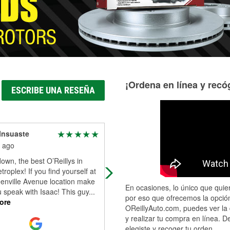
¡Ordena en línea y recóg
ESCRIBE UNA RESEÑA
Insuaste
Gabrielle Prime
 ago
1 month ago
wn, the best O’Reillys in
Octavio was a massive help today!
oplex! If you find yourself at
Great customer service and suppor
enville Avenue location make
for your needs.
En ocasiones, lo único que quier
 speak with Isaac! This guy
...
por eso que ofrecemos la opción
ore
OReillyAuto.com, puedes ver la 
y realizar tu compra en línea. D
elegiste y recoger tu orden.