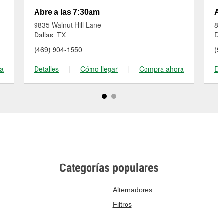
Abre a las 7:30am
A
9835 Walnut Hill Lane
8
Dallas, TX
D
(469) 904-1550
(
ra
Detalles
|
Cómo llegar
|
Compra ahora
D
Categorías populares
Alternadores
Filtros