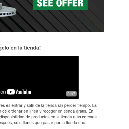
elo en la tienda!
Alyssa Jeandron
Jay Garside
1 month ago
1 month ago
Manager Joe is the best!!! Love the
I came by to get 
0:07
t
help here
wipers— Joe help
absolutely incred
es es entrar y salir de la tienda sin perder tiempo. Es
this place needs t
 de ordenar en línea y recoger en tienda gratis. En
raise. Not
...
Read 
disponibilidad de productos en la tienda más cercana
espués, solo tienes que pasar por la tienda que