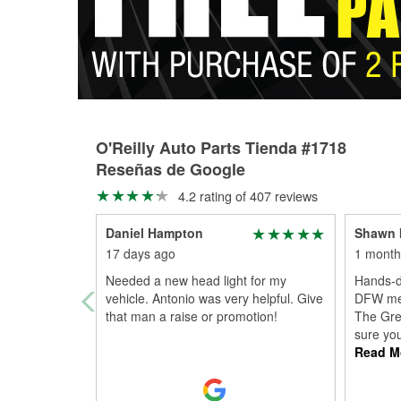
O'Reilly Auto Parts Tienda #1718
Reseñas de Google
4.2 rating of 407 reviews
Daniel Hampton
Shawn 
17 days ago
1 month
Needed a new head light for my
Hands-do
vehicle. Antonio was very helpful. Give
DFW metr
that man a raise or promotion!
The Gre
sure you
Read M