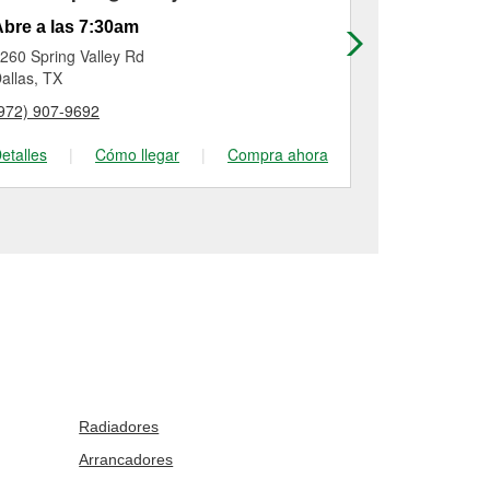
bre a las 7:30am
Abre a las
260 Spring Valley Rd
5211 Lemmo
allas, TX
Dallas, TX
972) 907-9692
(214) 443-97
etalles
|
Cómo llegar
|
Compra ahora
Detalles
|
Radiadores
Arrancadores