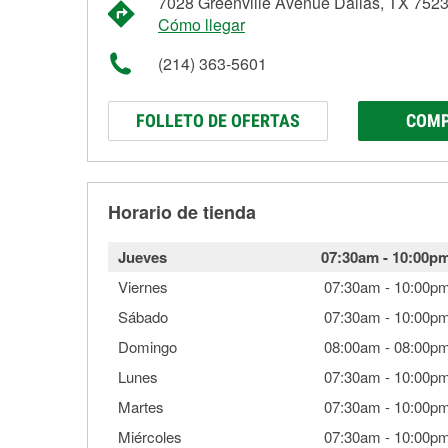
7028 Greenville Avenue Dallas, TX 752
Cómo llegar
(214) 363-5601
FOLLETO DE OFERTAS
COMP
Horario de tienda
Jueves
07:30am
-
10:00p
Viernes
07:30am
-
10:00p
Sábado
07:30am
-
10:00p
Domingo
08:00am
-
08:00p
Lunes
07:30am
-
10:00p
Martes
07:30am
-
10:00p
Miércoles
07:30am
-
10:00p