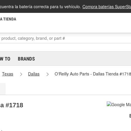
cuentra la batería correcta para tu vehículo.
Compra baterías SuperSta
LA TIENDA
W TO
BRANDS
Texas
Dallas
O'Reilly Auto Parts - Dallas Tienda #171
da #1718