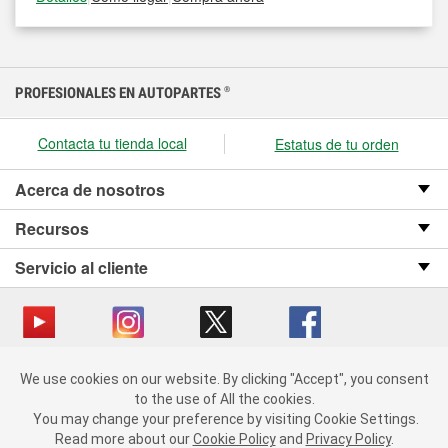
PROFESIONALES EN AUTOPARTES
®
Contacta tu tienda local
Estatus de tu orden
Acerca de nosotros
Recursos
Servicio al cliente
We use cookies on our website.
Copyright © 2008-2026 O’Reilly Auto Parts v OST_3.2.0.0.729 (3) cv1361
We use cookies on our website. By clicking "Accept", you consent
By clicking "Accept", you consent to the use of All the cookies.
catalog_main
to the use of All the cookies.
You may change your preference by visiting Cookie Settings.
You may change your preference by visiting Cookie Settings.
Política de privacidad
Ley de transparencia en las cadenas de suministro
Read more about our
Read more about our
Cookie Policy
Cookie Policy
and
and
Privacy Policy
Privacy Policy
.
.
de California