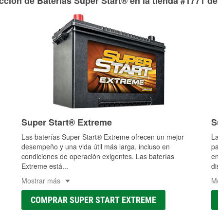
cción de Baterías Super Start® en la tienda #1771 de
Super Start® Extreme
S
Las baterías Super Start® Extreme ofrecen un mejor
La
desempeño y una vida útil más larga, incluso en
pa
condiciones de operación exigentes. Las baterías
en
Extreme está
...
di
Mostrar más
M
COMPRAR SUPER START EXTREME