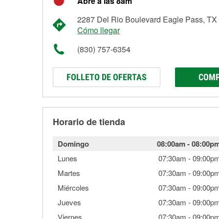
Abre a las 8am
2287 Del Rio Boulevard Eagle Pass, TX
Cómo llegar
(830) 757-6354
FOLLETO DE OFERTAS
COMP
Horario de tienda
Domingo
08:00am
-
08:00p
Lunes
07:30am
-
09:00p
Martes
07:30am
-
09:00p
Miércoles
07:30am
-
09:00p
Jueves
07:30am
-
09:00p
Viernes
07:30am
-
09:00p