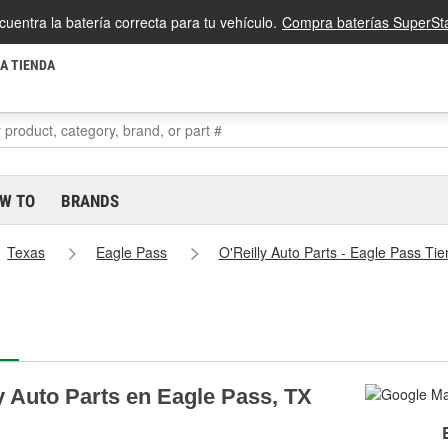
cuentra la batería correcta para tu vehículo.
Compra baterías SuperSta
LA TIENDA
W TO
BRANDS
Texas
Eagle Pass
O'Reilly Auto Parts - Eagle Pass Ti
y Auto Parts en Eagle Pass, TX