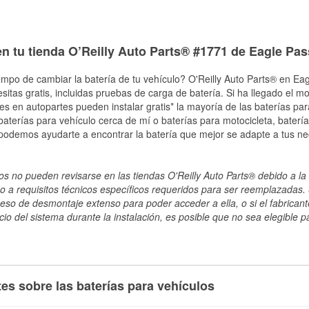
n tu tienda O’Reilly Auto Parts® #1771 de Eagle Pas
empo de cambiar la batería de tu vehículo? O'Reilly Auto Parts® en Eag
esitas gratis, incluidas pruebas de carga de batería. Si ha llegado el 
les en autopartes pueden instalar gratis* la mayoría de las baterías pa
terías para vehículo cerca de mí o baterías para motocicleta, batería
 podemos ayudarte a encontrar la batería que mejor se adapte a tus ne
s no pueden revisarse en las tiendas O'Reilly Auto Parts® debido a la 
o a requisitos técnicos específicos requeridos para ser reemplazadas. S
ceso de desmontaje extenso para poder acceder a ella, o si el fabricant
cio del sistema durante la instalación, es posible que no sea elegible pa
es sobre las baterías para vehículos