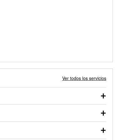
Ver todos los servicios
 autos, camionetas, SUVs, vehículos comerciales y
 probarse dentro o fuera del vehículo y cargarse en
uno de nuestros profesionales te ayudará a encontrar
otor de arranque o alternador. Lleva tu vehículo a tu
y arranque en el estacionamiento, o desmonta el
rueben.