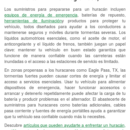
Los suministros para prepararse para un huracán incluyen
Reciclaje de baterías y aceite
equipos de energía de emergencia
, baterías de repuesto,
herramientas de iluminación
y productos para proteger tu
Instalación de bombillas de faros
vehículo, todos diseñados para ayudar a los conductores a
Instalación de limpiaparabrisas
mantenerse seguros y móviles durante tormentas severas. Los
líquidos automotrices esenciales, como el aceite de motor, el
Programa de Préstamo de
anticongelante y el líquido de frenos, también juegan un papel
clave: mantener tu vehículo en buen estado garantiza que
Herramientas
funcione de manera confiable cuando las carreteras están
inundadas o el acceso a las estaciones de servicio es limitado.
Rectificación de tambores y discos de
freno
En zonas propensas a los huracanes como Eagle Pass, TX, las
tormentas fuertes pueden causar cortes de energía y limitar el
Hurricane Supplies
acceso a servicios esenciales. Usar tu vehículo para alimentar
dispositivos de emergencia, hacer funcionar accesorios o
Tornado Supplies
arrancar y detenerlo repetidamente puede afectar la carga de tu
batería y producir problemas en el alternador. El abastecerte de
Conoce más
suministros para huracanes como baterías adicionales, cables
pasa corriente y fuentes de energía portátiles ayuda a garantizar
Idiomas adicionales
que tu vehículo sea confiable cuando más lo necesites.
Español
Descubre
artículos que pueden ayudarte a enfrentar un huracán,