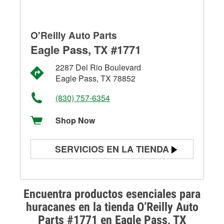
O'Reilly Auto Parts
Eagle Pass, TX #1771
2287 Del Rio Boulevard
Eagle Pass, TX 78852
(830) 757-6354
Shop Now
SERVICIOS EN LA TIENDA
Prueba de batería
Prueba de alternadores y
Encuentra productos esenciales para
arrancadores
huracanes en la tienda O’Reilly Auto
Parts #1771 en Eagle Pass, TX
Revisión de la luz "Check Engine"