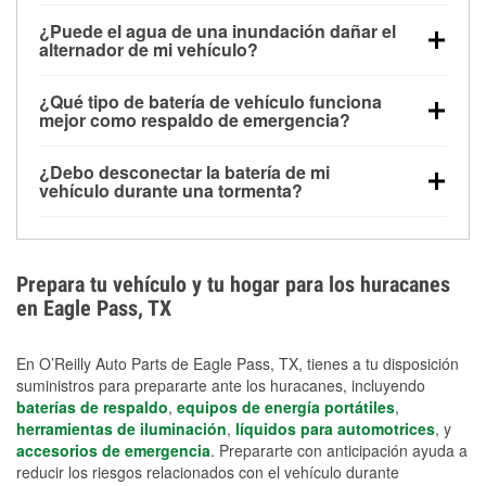
Una batería completamente cargada puede
¿Puede el agua de una inundación dañar el
alimentar pequeños accesorios durante un tiempo
alternador de mi vehículo?
limitado, pero el uso repetido sin conducir el vehículo
Sí. Los alternadores suelen estar montados en la
puede descargarla rápidamente. Se recomienda
¿Qué tipo de batería de vehículo funciona
parte baja del compartimento del motor y pueden
contar con un equipo de carga de respaldo para
mejor como respaldo de emergencia?
dañarse si se sumergen, lo que puede provocar una
cortes prolongados.
Las baterías AGM y marinas se usan comúnmente
falla en el sistema de carga y que la batería se agote
¿Debo desconectar la batería de mi
para aplicaciones de ciclo profundo porque son
días después de la exposición.
vehículo durante una tormenta?
selladas, resistentes a las vibraciones y más
Desconectarla puede ayudar a prevenir ciertas
adecuadas para ciclos repetidos de descarga
sobrecargas eléctricas, pero no te protegerá contra
profunda y recarga.
los daños por inundación. Evitar el agua estancada y
Prepara tu vehículo y tu hogar para los huracanes
preparar opciones de carga de respaldo son
en Eagle Pass, TX
medidas de protección más efectivas.
En O’Reilly Auto Parts de Eagle Pass, TX, tienes a tu disposición
suministros para prepararte ante los huracanes, incluyendo
baterías de respaldo
,
equipos de energía portátiles
,
herramientas de iluminación
,
líquidos para automotrices
, y
accesorios de emergencia
. Prepararte con anticipación ayuda a
reducir los riesgos relacionados con el vehículo durante