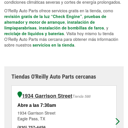
condiciones climáticas severas y cortes de energía prolongados.
O’Reilly Auto Parts ofrece servicios gratis en la tienda, como
revisión gratis de la luz “Check Engine”
,
pruebas de
alternador y motor de arranque
,
instalación de
limpiaparabrisas
,
instalación de bombillas de faros
, y
reciclaje de líquidos y baterías
. Visita hoy mismo tu tienda
O’Reilly Auto Parts más cercana para obtener más información
sobre nuestros
servicios en la tienda
.
Tiendas O'Reilly Auto Parts cercanas
1934 Garrison Street
Tienda 586
Abre a las 7:30am
Ab
1934 Garrison Street
28
Eagle Pass, TX
Ea
(830) 757-4456
(8