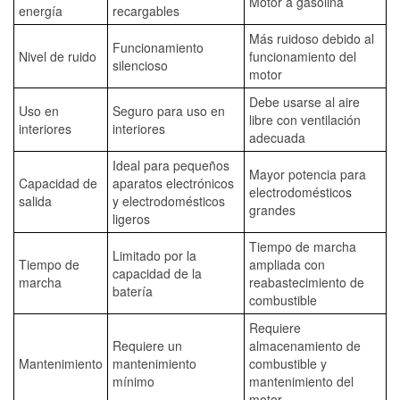
Motor a gasolina
energía
recargables
Más ruidoso debido al
Funcionamiento
Nivel de ruido
funcionamiento del
silencioso
motor
Debe usarse al aire
Uso en
Seguro para uso en
libre con ventilación
interiores
interiores
adecuada
Ideal para pequeños
Mayor potencia para
Capacidad de
aparatos electrónicos
electrodomésticos
salida
y electrodomésticos
grandes
ligeros
Tiempo de marcha
Limitado por la
Tiempo de
ampliada con
capacidad de la
marcha
reabastecimiento de
batería
combustible
Requiere
Requiere un
almacenamiento de
Mantenimiento
mantenimiento
combustible y
mínimo
mantenimiento del
motor