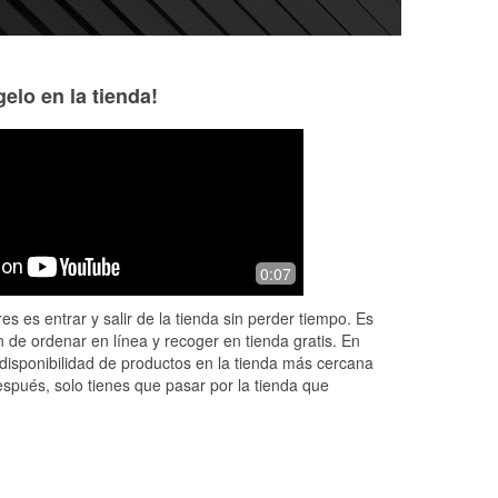
elo en la tienda!
Carlos Estrada
Nancy Vontesse
3 months ago
3 months ago
er
Nice
The people here a
0:07
eded
helpful better tha
o
to o really for you
es es entrar y salir de la tienda sin perder tiempo. Es
cheaper
 de ordenar en línea y recoger en tienda gratis. En
disponibilidad de productos en la tienda más cercana
espués, solo tienes que pasar por la tienda que