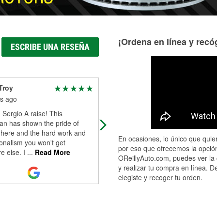
¡Ordena en línea y recóg
ESCRIBE UNA RESEÑA
Troy
carlos vera
s ago
3 months ago
 Sergio A raise! This
Sergio fierro was an excellent work
an has shown the pride of
he helped me with everything i ne
 here and the hard work and
keep up an amazing work thanks t
En ocasiones, lo único que quier
onalism you won't get
him recomended.
por eso que ofrecemos la opción
e else. I
...
Read More
OReillyAuto.com, puedes ver la 
y realizar tu compra en línea. D
elegiste y recoger tu orden.