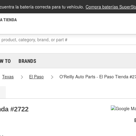
cuentra la batería correcta para tu vehículo.
Compra baterías SuperSta
LA TIENDA
W TO
BRANDS
Texas
El Paso
O'Reilly Auto Parts - El Paso Tienda #2
enda #2722