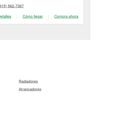
915) 562-7367
(915) 304-50
etalles
|
Cómo llegar
|
Compra ahora
Detalles
|
Radiadores
Arrancadores