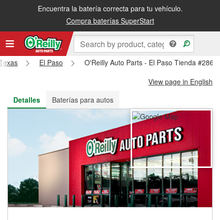
Encuentra la batería correcta para tu vehículo.
Recibe tu orden gratis al día siguiente o recógela en la tienda
Compra baterías SuperStart
Texas
El Paso
O'Reilly Auto Parts - El Paso Tienda #2867
View page in English
Detalles
Baterías para autos