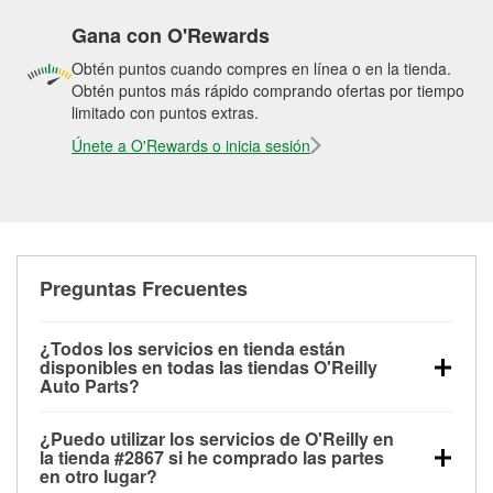
Gana con O'Rewards
Obtén puntos cuando compres en línea o en la tienda.
Obtén puntos más rápido comprando ofertas por tiempo
limitado con puntos extras.
Únete a O'Rewards o inicia sesión
Preguntas Frecuentes
¿Todos los servicios en tienda están
disponibles en todas las tiendas O'Reilly
Auto Parts?
Todos los servicios gratuitos de tienda, incluyendo
¿Puedo utilizar los servicios de O'Reilly en
las pruebas de batería, pruebas de alternador y
la tienda #2867 si he comprado las partes
motor de arranque, revisión de la luz “Check Engine”
en otro lugar?