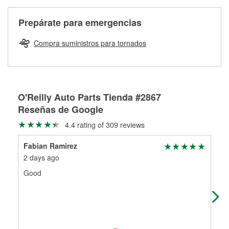
Más información sobre el Programa de Préstamo de
ser rectificados con seguridad. Si tus tambores o discos no
Herramientas de O'Reilly
pueden ser reutilizados, podemos ayudarte a encontrar las
Prepárate para emergencias
partes de reemplazo correctas para tu reparación.
Rectificación de tambores y discos de freno
Compra suministros para tornados
O'Reilly Auto Parts Tienda #2867
Reseñas de Google
4.4 rating of 309 reviews
Fabian Ramirez
the
2 days ago
12 
Good
Jos