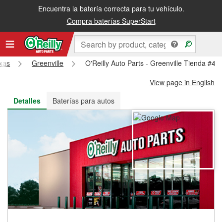
Encuentra la batería correcta para tu vehículo.
Recibe tu orden gratis al día siguiente o recógela en la tienda
Compra baterías SuperStart
xas
Greenville
O'Reilly Auto Parts - Greenville Tienda #44
View page in English
Detalles
Baterías para autos