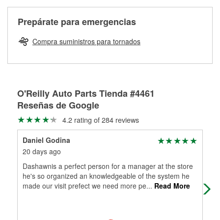
Más información sobre el Programa de Préstamo de
ser rectificados con seguridad. Si tus tambores o discos no
Herramientas de O'Reilly
pueden ser reutilizados, podemos ayudarte a encontrar las
Prepárate para emergencias
partes de reemplazo correctas para tu reparación.
Rectificación de tambores y discos de freno
Compra suministros para tornados
O'Reilly Auto Parts Tienda #4461
Reseñas de Google
4.2 rating of 284 reviews
Daniel Godina
Bla
20 days ago
4 m
Dashawnis a perfect person for a manager at the store
Usu
he's so organized an knowledgeable of the system he
alw
made our visit prefect we need more pe
...
Read More
mor