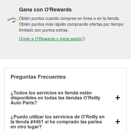
Gana con O'Rewards
Obtén puntos cuando compres en línea o en la tienda.
Obtén puntos más rápido comprando ofertas por tiempo
limitado con puntos extras.
Únete a O'Rewards o inicia sesión
Preguntas Frecuentes
¿Todos los servicios en tienda están
disponibles en todas las tiendas O'Reilly
Auto Parts?
Todos los servicios gratuitos de tienda, incluyendo
¿Puedo utilizar los servicios de O'Reilly en
las pruebas de batería, pruebas de alternador y
la tienda #4461 si he comprado las partes
motor de arranque, revisión de la luz “Check Engine”
en otro lugar?