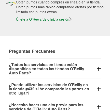
Obtén puntos cuando compres en línea o en la tienda.
Obtén puntos más rápido comprando ofertas por tiempo
limitado con puntos extras.
Únete a O'Rewards o inicia sesión
Preguntas Frecuentes
¿Todos los servicios en tienda están
disponibles en todas las tiendas O'Reilly
Auto Parts?
Todos los servicios gratuitos de tienda, incluyendo
¿Puedo utilizar los servicios de O'Reilly en
las pruebas de batería, pruebas de alternador y
la tienda #432 si he comprado las partes en
motor de arranque, revisión de la luz “Check Engine”
otro lugar?
con O'Reilly VeriScan® e instalación de
Puedes solicitar la mayoría de los servicios en tienda
limpiaparabrisas o bombillas, están disponibles en
¿Necesito hacer una cita previa para los
de O'Reilly Auto Parts que estén disponibles en la
todas las tiendas O'Reilly Auto Parts. La tienda
servicios de O'Reilly Auto Parts?