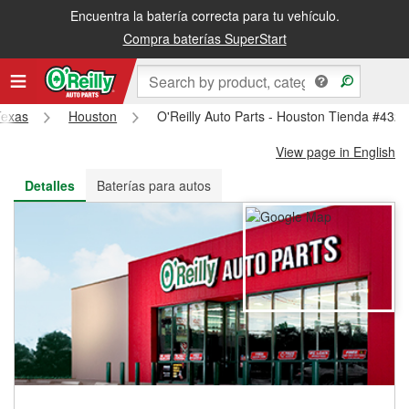
Encuentra la batería correcta para tu vehículo.
Recibe tu orden gratis al día siguiente o recógela en la tienda
Compra baterías SuperStart
Texas
Houston
O'Reilly Auto Parts - Houston Tienda #432
View page in English
Detalles
Baterías para autos