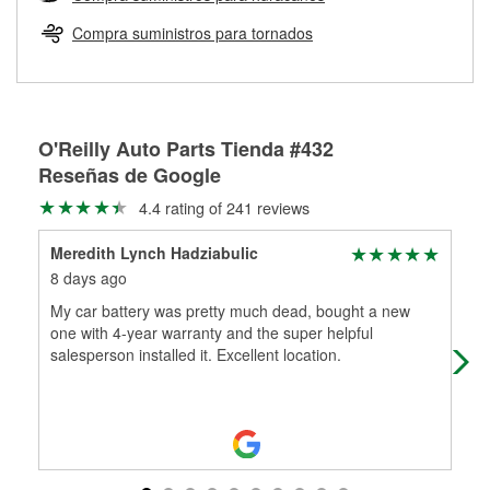
Más información sobre el Programa de Préstamo de
ser rectificados con seguridad. Si tus tambores o discos no
Herramientas de O'Reilly
pueden ser reutilizados, podemos ayudarte a encontrar las
Compra suministros para tornados
partes de reemplazo correctas para tu reparación.
Rectificación de tambores y discos de freno
O'Reilly Auto Parts Tienda #432
Reseñas de Google
4.4 rating of 241 reviews
Meredith Lynch Hadziabulic
Rus
8 days ago
1 m
My car battery was pretty much dead, bought a new
Pet
one with 4-year warranty and the super helpful
salesperson installed it. Excellent location.