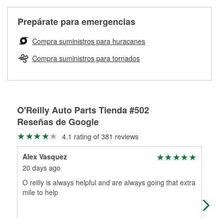
Más información sobre el Programa de Préstamo de
ser rectificados con seguridad. Si tus tambores o discos no
Herramientas de O'Reilly
pueden ser reutilizados, podemos ayudarte a encontrar las
Prepárate para emergencias
partes de reemplazo correctas para tu reparación.
Rectificación de tambores y discos de freno
Compra suministros para huracanes
Compra suministros para tornados
O'Reilly Auto Parts Tienda #502
Reseñas de Google
4.1 rating of 381 reviews
Alex Vasquez
SqF
20 days ago
1 m
O reilly is always helpful and are always going that extra
Acti
mile to help