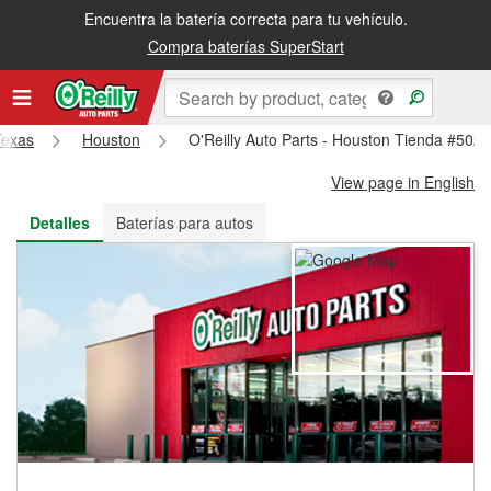
Encuentra la batería correcta para tu vehículo.
Recibe tu orden gratis al día siguiente o recógela en la tienda
Compra baterías SuperStart
Texas
Houston
O'Reilly Auto Parts - Houston Tienda #502
View page in English
Detalles
Baterías para autos