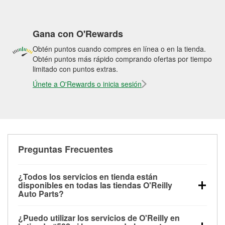
Gana con O'Rewards
Obtén puntos cuando compres en línea o en la tienda.
Obtén puntos más rápido comprando ofertas por tiempo
limitado con puntos extras.
Únete a O'Rewards o inicia sesión
Preguntas Frecuentes
¿Todos los servicios en tienda están
disponibles en todas las tiendas O'Reilly
Auto Parts?
Todos los servicios gratuitos de tienda, incluyendo
¿Puedo utilizar los servicios de O'Reilly en
las pruebas de batería, pruebas de alternador y