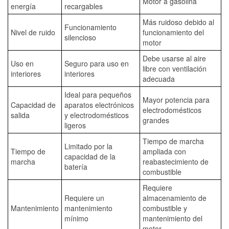
Motor a gasolina
energía
recargables
Más ruidoso debido al
Funcionamiento
Nivel de ruido
funcionamiento del
silencioso
motor
Debe usarse al aire
Uso en
Seguro para uso en
libre con ventilación
interiores
interiores
adecuada
Ideal para pequeños
Mayor potencia para
Capacidad de
aparatos electrónicos
electrodomésticos
salida
y electrodomésticos
grandes
ligeros
Tiempo de marcha
Limitado por la
Tiempo de
ampliada con
capacidad de la
marcha
reabastecimiento de
batería
combustible
Requiere
Requiere un
almacenamiento de
Mantenimiento
mantenimiento
combustible y
mínimo
mantenimiento del
motor