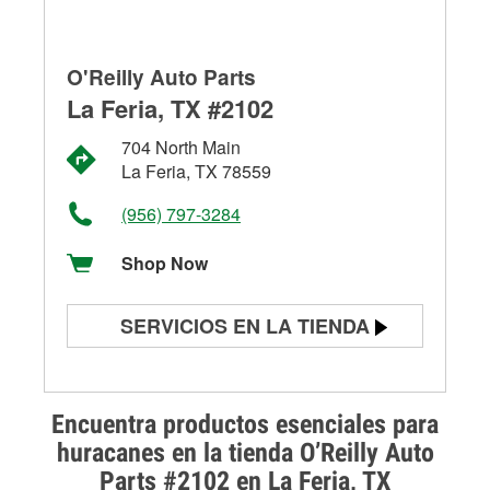
O'Reilly Auto Parts
La Feria, TX #2102
704 North Main
La Feria, TX 78559
(956) 797-3284
Shop Now
SERVICIOS EN LA TIENDA
Prueba de batería
Prueba de alternadores y
Encuentra productos esenciales para
arrancadores
huracanes en la tienda O’Reilly Auto
Parts #2102 en La Feria, TX
Revisión de la luz "Check Engine"