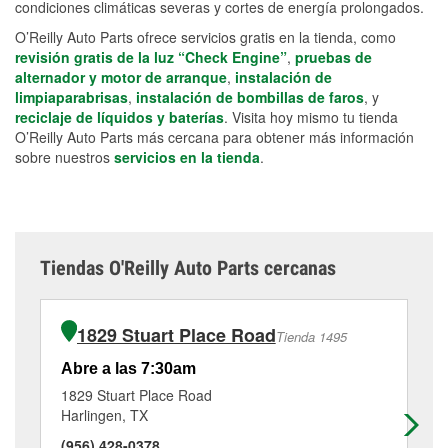
condiciones climáticas severas y cortes de energía prolongados.
O’Reilly Auto Parts ofrece servicios gratis en la tienda, como
revisión gratis de la luz “Check Engine”
,
pruebas de
alternador y motor de arranque
,
instalación de
limpiaparabrisas
,
instalación de bombillas de faros
, y
reciclaje de líquidos y baterías
. Visita hoy mismo tu tienda
O’Reilly Auto Parts más cercana para obtener más información
sobre nuestros
servicios en la tienda
.
Tiendas O'Reilly Auto Parts cercanas
1829 Stuart Place Road
Tienda 1495
Abre a las 7:30am
Ab
1829 Stuart Place Road
25
Harlingen, TX
Me
(956) 428-0378
(9