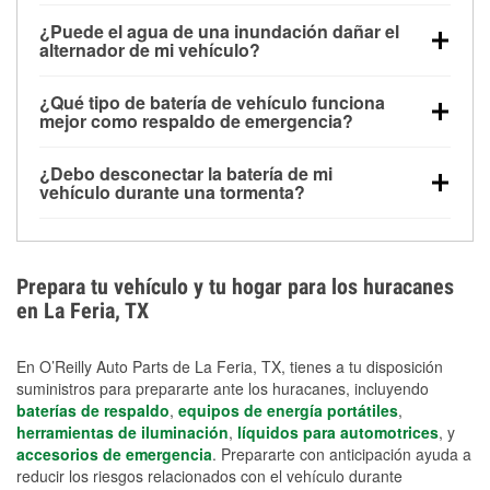
Una batería completamente cargada puede
¿Puede el agua de una inundación dañar el
alimentar pequeños accesorios durante un tiempo
alternador de mi vehículo?
limitado, pero el uso repetido sin conducir el vehículo
Sí. Los alternadores suelen estar montados en la
puede descargarla rápidamente. Se recomienda
¿Qué tipo de batería de vehículo funciona
parte baja del compartimento del motor y pueden
contar con un equipo de carga de respaldo para
mejor como respaldo de emergencia?
dañarse si se sumergen, lo que puede provocar una
cortes prolongados.
Las baterías AGM y marinas se usan comúnmente
falla en el sistema de carga y que la batería se agote
¿Debo desconectar la batería de mi
para aplicaciones de ciclo profundo porque son
días después de la exposición.
vehículo durante una tormenta?
selladas, resistentes a las vibraciones y más
Desconectarla puede ayudar a prevenir ciertas
adecuadas para ciclos repetidos de descarga
sobrecargas eléctricas, pero no te protegerá contra
profunda y recarga.
los daños por inundación. Evitar el agua estancada y
Prepara tu vehículo y tu hogar para los huracanes
preparar opciones de carga de respaldo son
en La Feria, TX
medidas de protección más efectivas.
En O’Reilly Auto Parts de La Feria, TX, tienes a tu disposición
suministros para prepararte ante los huracanes, incluyendo
baterías de respaldo
,
equipos de energía portátiles
,
herramientas de iluminación
,
líquidos para automotrices
, y
accesorios de emergencia
. Prepararte con anticipación ayuda a
reducir los riesgos relacionados con el vehículo durante