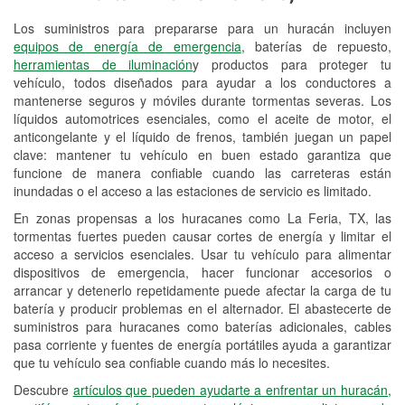
Los suministros para prepararse para un huracán incluyen
Reciclaje de baterías y aceite
equipos de energía de emergencia
, baterías de repuesto,
herramientas de iluminación
y productos para proteger tu
Instalación de bombillas de faros
vehículo, todos diseñados para ayudar a los conductores a
Instalación de limpiaparabrisas
mantenerse seguros y móviles durante tormentas severas. Los
líquidos automotrices esenciales, como el aceite de motor, el
Programa de Préstamo de
anticongelante y el líquido de frenos, también juegan un papel
clave: mantener tu vehículo en buen estado garantiza que
Herramientas
funcione de manera confiable cuando las carreteras están
inundadas o el acceso a las estaciones de servicio es limitado.
Rectificación de tambores y discos de
freno
En zonas propensas a los huracanes como La Feria, TX, las
tormentas fuertes pueden causar cortes de energía y limitar el
Mangueras hidráulicas a la medida
acceso a servicios esenciales. Usar tu vehículo para alimentar
dispositivos de emergencia, hacer funcionar accesorios o
Hurricane Supplies
arrancar y detenerlo repetidamente puede afectar la carga de tu
batería y producir problemas en el alternador. El abastecerte de
Tornado Supplies
suministros para huracanes como baterías adicionales, cables
pasa corriente y fuentes de energía portátiles ayuda a garantizar
Conoce más
que tu vehículo sea confiable cuando más lo necesites.
Idiomas adicionales
Descubre
artículos que pueden ayudarte a enfrentar un huracán,