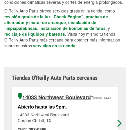
condiciones climáticas severas y cortes de energía prolongados.
O’Reilly Auto Parts ofrece servicios gratis en la tienda, como
revisión gratis de la luz “Check Engine”
,
pruebas de
alternador y motor de arranque
,
instalación de
limpiaparabrisas
,
instalación de bombillas de faros
, y
reciclaje de líquidos y baterías
. Visita hoy mismo tu tienda
O’Reilly Auto Parts más cercana para obtener más información
sobre nuestros
servicios en la tienda
.
Tiendas O'Reilly Auto Parts cercanas
14033 Northwest Boulevard
Tienda 1441
Abierto hasta las 9pm.
Ab
14033 Northwest Boulevard
50
Corpus Christi, TX
Si
(361) 387-0386
(3