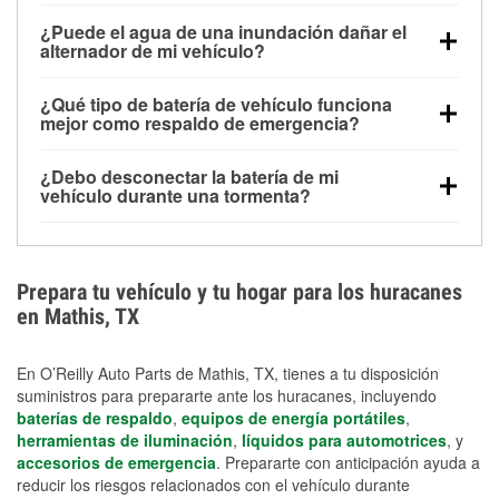
Una batería completamente cargada puede
¿Puede el agua de una inundación dañar el
alimentar pequeños accesorios durante un tiempo
alternador de mi vehículo?
limitado, pero el uso repetido sin conducir el vehículo
Sí. Los alternadores suelen estar montados en la
puede descargarla rápidamente. Se recomienda
¿Qué tipo de batería de vehículo funciona
parte baja del compartimento del motor y pueden
contar con un equipo de carga de respaldo para
mejor como respaldo de emergencia?
dañarse si se sumergen, lo que puede provocar una
cortes prolongados.
Las baterías AGM y marinas se usan comúnmente
falla en el sistema de carga y que la batería se agote
¿Debo desconectar la batería de mi
para aplicaciones de ciclo profundo porque son
días después de la exposición.
vehículo durante una tormenta?
selladas, resistentes a las vibraciones y más
Desconectarla puede ayudar a prevenir ciertas
adecuadas para ciclos repetidos de descarga
sobrecargas eléctricas, pero no te protegerá contra
profunda y recarga.
los daños por inundación. Evitar el agua estancada y
Prepara tu vehículo y tu hogar para los huracanes
preparar opciones de carga de respaldo son
en Mathis, TX
medidas de protección más efectivas.
En O’Reilly Auto Parts de Mathis, TX, tienes a tu disposición
suministros para prepararte ante los huracanes, incluyendo
baterías de respaldo
,
equipos de energía portátiles
,
herramientas de iluminación
,
líquidos para automotrices
, y
accesorios de emergencia
. Prepararte con anticipación ayuda a
reducir los riesgos relacionados con el vehículo durante