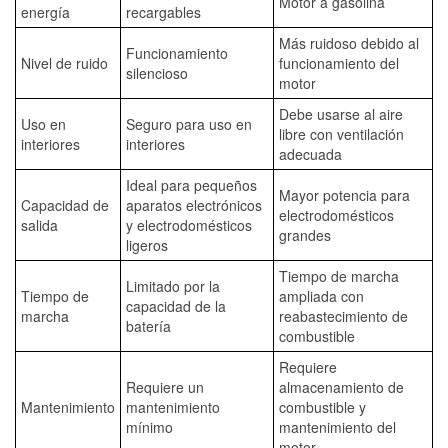
Motor a gasolina
energía
recargables
Más ruidoso debido al
Funcionamiento
Nivel de ruido
funcionamiento del
silencioso
motor
Debe usarse al aire
Uso en
Seguro para uso en
libre con ventilación
interiores
interiores
adecuada
Ideal para pequeños
Mayor potencia para
Capacidad de
aparatos electrónicos
electrodomésticos
salida
y electrodomésticos
grandes
ligeros
Tiempo de marcha
Limitado por la
Tiempo de
ampliada con
capacidad de la
marcha
reabastecimiento de
batería
combustible
Requiere
Requiere un
almacenamiento de
Mantenimiento
mantenimiento
combustible y
mínimo
mantenimiento del
motor