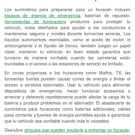
Los suministros para prepararse para un huracán incluyen
Reciclaje de baterías y aceite
equipos de energía de emergencia
, baterías de repuesto,
herramientas de iluminación
y productos para proteger tu
Instalación de bombillas de faros
vehículo, todos diseñados para ayudar a los conductores a
Instalación de limpiaparabrisas
mantenerse seguros y móviles durante tormentas severas. Los
líquidos automotrices esenciales, como el aceite de motor, el
Programa de Préstamo de
anticongelante y el líquido de frenos, también juegan un papel
clave: mantener tu vehículo en buen estado garantiza que
Herramientas
funcione de manera confiable cuando las carreteras están
inundadas o el acceso a las estaciones de servicio es limitado.
Rectificación de tambores y discos de
freno
En zonas propensas a los huracanes como Mathis, TX, las
tormentas fuertes pueden causar cortes de energía y limitar el
Mangueras hidráulicas a la medida
acceso a servicios esenciales. Usar tu vehículo para alimentar
dispositivos de emergencia, hacer funcionar accesorios o
Hurricane Supplies
arrancar y detenerlo repetidamente puede afectar la carga de tu
batería y producir problemas en el alternador. El abastecerte de
Tornado Supplies
suministros para huracanes como baterías adicionales, cables
pasa corriente y fuentes de energía portátiles ayuda a garantizar
Conoce más
que tu vehículo sea confiable cuando más lo necesites.
Descubre
artículos que pueden ayudarte a enfrentar un huracán,