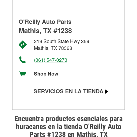
O'Reilly Auto Parts
Mathis, TX #1238
219 South State Hwy 359
Mathis, TX 78368
(361) 547-0273
Shop Now
SERVICIOS EN LA TIENDA
Prueba de batería
Prueba de alternadores y
Encuentra productos esenciales para
arrancadores
huracanes en la tienda O’Reilly Auto
Parts #1238 en Mathis, TX
Revisión de la luz "Check Engine"